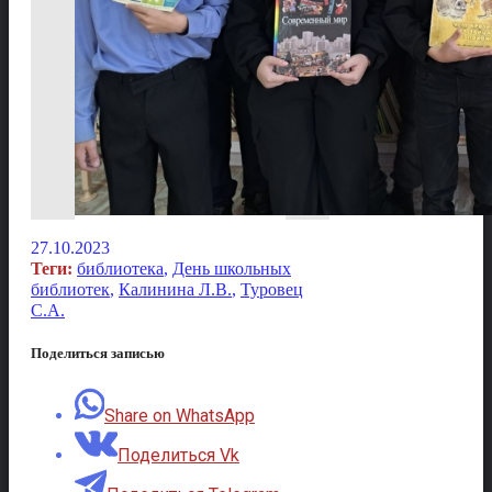
27.10.2023
Теги:
библиотека
,
День школьных
библиотек
,
Калинина Л.В.
,
Туровец
С.А.
Поделиться записью
Share on WhatsApp
Поделиться Vk