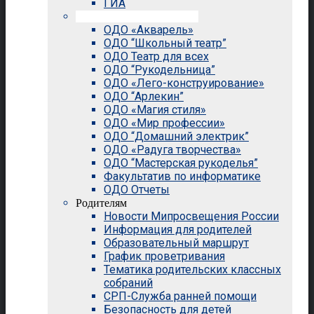
ГИА
Внеурочная деятельность
ОДО «Акварель»
ОДО “Школьный театр”
ОДО Театр для всех
ОДО “Рукодельница”
ОДО «Лего-конструирование»
ОДО “Арлекин”
ОДО «Магия стиля»
ОДО «Мир профессии»
ОДО “Домашний электрик”
ОДО «Радуга творчества»
ОДО “Мастерская рукоделья”
Факультатив по информатике
ОДО Отчеты
Родителям
Новости Мипросвещения России
Информация для родителей
Образовательный маршрут
График проветривания
Тематика родительских классных
собраний
СРП-Служба ранней помощи
Безопасность для детей