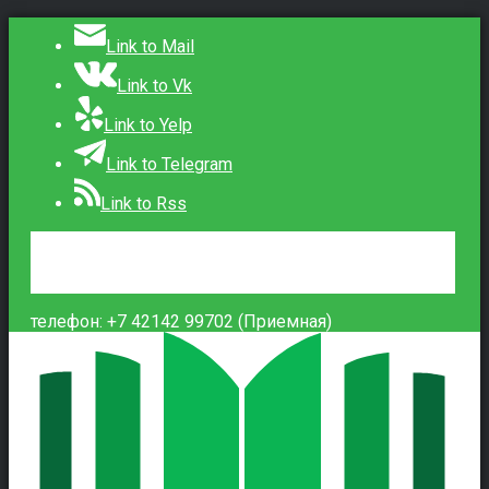
Link to Mail
Link to Vk
Link to Yelp
Link to Telegram
Link to Rss
Сведения об образовательной организации
Контакты
Вход
телефон: +7 42142 99702 (Приемная)