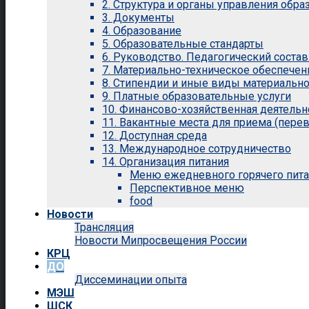
2. Структура и органы управления обр
3. Документы
4. Образование
5. Образовательные стандарты
6. Руководство. Педагогический состав
7. Материально-техническое обеспечен
8. Стипендии и иные виды материальн
9. Платные образовательные услуги
10. Финансово-хозяйственная деятельн
11. Вакантные места для приема (перев
12. Доступная среда
13. Международное сотрудничество
14. Организация питания
Меню ежедневного горячего пит
Перспективное меню
food
Новости
Трансляция
Новости Мипросвещения России
КРЦ
ДО
Диссеминации опыта
МЭШ
ШСК