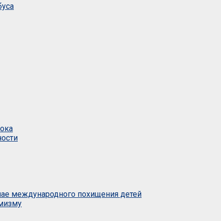
буса
тока
ности
учае международного похищения детей
емизму