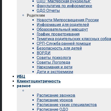
ОДО “Мастерская рукоделья”
Факультатив по информатике
ОДО Отчеты
Родителям
Новости Мипросвещения России
Информация для родителей
Образовательный маршрут
График проветривания
Тематика родительских классных собр
СРП-Служба ранней помощи
Безопасность для детей
ВОРДИ
Советы психолога
Советы Логопеда
Наркомания и дети
Дети и экстремизм
ИБЦ
Клиентоцентричность
разное
Расписание звонков
Расписание уроков
Расписание узких специалистов
Расписание ОДО