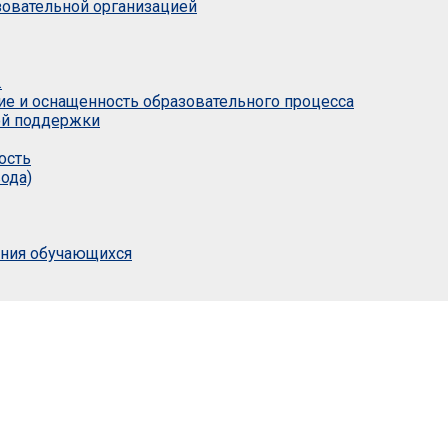
азовательной организацией
.
ие и оснащенность образовательного процесса
ой поддержки
ость
ода)
ания обучающихся