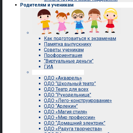
Родителям и ученикам
Как подготовиться к экзаменам
Памятка выпускнику
Советы ученикам
Профориентация
“Виртуальные деньги”
ГИА
Внеурочная деятельность
ОДО «Акварель»
ОДО “Школьный театр”
ОДО Театр для всех
ОДО “Рукодельница”
ОДО «Лего-конструирование»
ОДО “Арлекин”
ОДО «Магия стиля»
ОДО «Мир профессии»
ОДО “Домашний электрик”
ОДО «Радуга творчества»