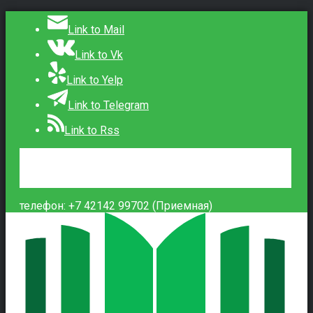
Link to Mail
Link to Vk
Link to Yelp
Link to Telegram
Link to Rss
Сведения об образовательной организации
Контакты
Вход
телефон: +7 42142 99702 (Приемная)