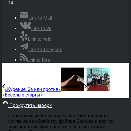
14
Link to Mail
Link to Vk
Link to Yelp
Link to Telegram
Link to Rss
«Курение. За или против»
«Веселые старты»
Прокрутить наверх
Продолжая использовать наш сайт, вы даете
согласие на обработку файлов Cookies и других
пользовательских данных, в соответствии с