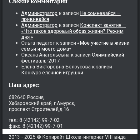
Свежие комментарии
Администратор
к записи
Не сомневайся —
прививайся
Администратор
к записи
Конспект занятия —
«Что такое здоровый образ жизни? Режим
дня.»
Ольга педагог
к записи
«Моё участие в жизни
семьи и моего дома»
Оксана Анатольевна
к записи
Олимпийский
фестиваль-2017
Елена Викторовна Белоусова
к записи
Конкурс елочной игрушки
Наш адрес:
682640 Россия,
Хабаровский край, г.Амурск,
проспект Строителей,д.16
тел.: 8 (42142) 99-7-02
факс: 8 (42142) 99-7-01
2013 - 2025 © Копирайт Школа-интернат VIII вида