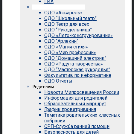
ГИА
Внеурочная деятельность
ОДО «Акварель»
ОДО “Школьный театр”
ОДО Театр для всех
ОДО “Рукодельница”
ОДО «Лего-конструирование»
ОДО “Арлекин”
ОДО «Магия стиля»
ОДО «Мир профессии»
ОДО “Домашний электрик”
ОДО «Радуга творчества»
ОДО “Мастерская рукоделья”
Факультатив по информатике
ОДО Отчеты
Родителям
Новости Мипросвещения России
Информация для родителей
Образовательный маршрут
График проветривания
Тематика родительских классных
собраний
СРП-Служба ранней помощи
Безопасность для детей