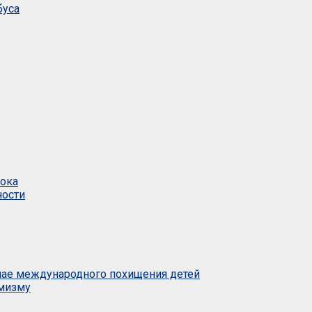
буса
тока
ности
учае международного похищения детей
емизму