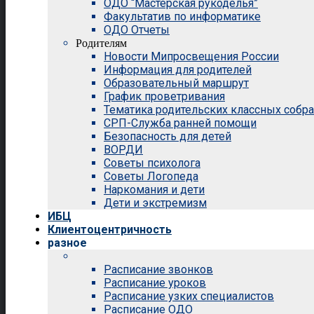
ОДО “Мастерская рукоделья”
Факультатив по информатике
ОДО Отчеты
Родителям
Новости Мипросвещения России
Информация для родителей
Образовательный маршрут
График проветривания
Тематика родительских классных собр
СРП-Служба ранней помощи
Безопасность для детей
ВОРДИ
Советы психолога
Советы Логопеда
Наркомания и дети
Дети и экстремизм
ИБЦ
Клиентоцентричность
разное
Расписание звонков
Расписание уроков
Расписание узких специалистов
Расписание ОДО