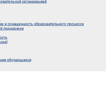
азовательной организацией
.
ие и оснащенность образовательного процесса
ой поддержки
ость
ода)
ания обучающихся