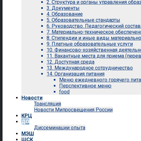
2. Структура и органы управления обр
3. Документы
4. Образование
5. Образовательные стандарты
6. Руководство. Педагогический состав
7. Материально-техническое обеспечен
8. Стипендии и иные виды материальн
9. Платные образовательные услуги
10. Финансово-хозяйственная деятельн
11. Вакантные места для приема (перев
12. Доступная среда
13. Международное сотрудничество
14. Организация питания
Меню ежедневного горячего пит
Перспективное меню
food
Новости
Трансляция
Новости Мипросвещения России
КРЦ
ДО
Диссеминации опыта
МЭШ
ШСК