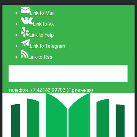
Link to Mail
Link to Vk
Link to Yelp
Link to Telegram
Link to Rss
Сведения об образовательной организации
Контакты
Вход
телефон: +7 42142 99702 (Приемная)