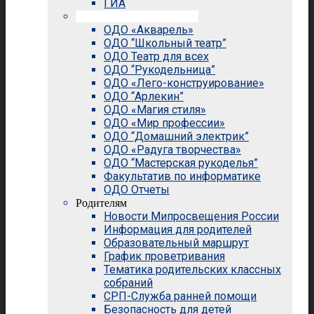
ГИА
Внеурочная деятельность
ОДО «Акварель»
ОДО “Школьный театр”
ОДО Театр для всех
ОДО “Рукодельница”
ОДО «Лего-конструирование»
ОДО “Арлекин”
ОДО «Магия стиля»
ОДО «Мир профессии»
ОДО “Домашний электрик”
ОДО «Радуга творчества»
ОДО “Мастерская рукоделья”
Факультатив по информатике
ОДО Отчеты
Родителям
Новости Мипросвещения России
Информация для родителей
Образовательный маршрут
График проветривания
Тематика родительских классных
собраний
СРП-Служба ранней помощи
Безопасность для детей