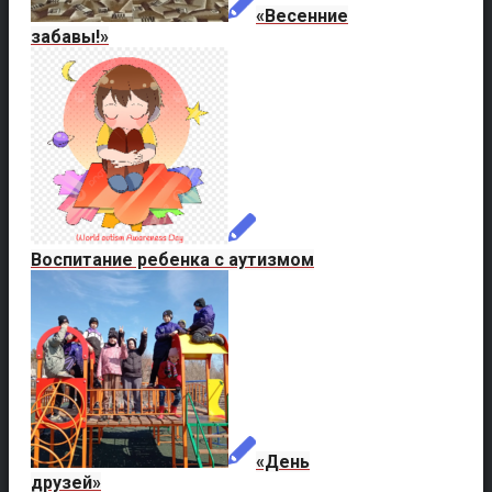
«Весенние
забавы!»
Воспитание ребенка с аутизмом
«День
друзей»