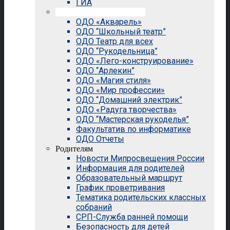
ГИА
Внеурочная деятельность
ОДО «Акварель»
ОДО “Школьный театр”
ОДО Театр для всех
ОДО “Рукодельница”
ОДО «Лего-конструирование»
ОДО “Арлекин”
ОДО «Магия стиля»
ОДО «Мир профессии»
ОДО “Домашний электрик”
ОДО «Радуга творчества»
ОДО “Мастерская рукоделья”
Факультатив по информатике
ОДО Отчеты
Родителям
Новости Мипросвещения России
Информация для родителей
Образовательный маршрут
График проветривания
Тематика родительских классных
собраний
СРП-Служба ранней помощи
Безопасность для детей