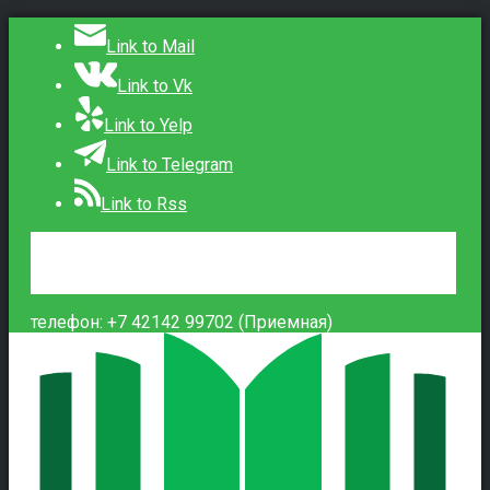
Link to Mail
Link to Vk
Link to Yelp
Link to Telegram
Link to Rss
Сведения об образовательной организации
Контакты
Вход
телефон: +7 42142 99702 (Приемная)