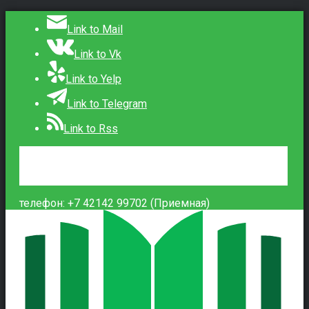
Link to Mail
Link to Vk
Link to Yelp
Link to Telegram
Link to Rss
Сведения об образовательной организации
Контакты
Вход
телефон: +7 42142 99702 (Приемная)