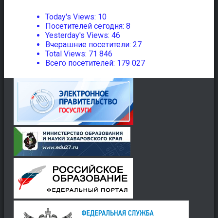
Today's Views:
10
Посетителей сегодня:
8
Yesterday's Views:
46
Вчерашние посетители:
27
Total Views:
71 846
Всего посетителей:
179 027