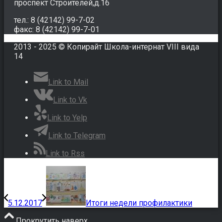
проспект Строителей,д.16
тел.: 8 (42142) 99-7-02
факс: 8 (42142) 99-7-01
2013 - 2025 © Копирайт Школа-интернат VIII вида
14
Link to Mail
Link to Vk
Link to Yelp
Link to Telegram
Link to Rss
5.12.2017
Итоги недели профилактики
Прокрутить наверх