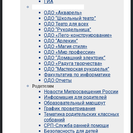
ГИА
Внеурочная деятельность
ОДО «Акварель»
ОДО “Школьный театр”
ОДО Театр для всех
ОДО “Рукодельница”
ОДО «Лего-конструирование»
ОДО “Арлекин”
ОДО «Магия стиля»
ОДО «Мир профессии»
ОДО “Домашний электрик”
ОДО «Радуга творчества»
ОДО “Мастерская рукоделья”
Факультатив по информатике
ОДО Отчеты
Родителям
Новости Мипросвещения России
Информация для родителей
Образовательный маршрут
График проветривания
Тематика родительских классных
собраний
СРП-Служба ранней помощи
Безопасность для детей