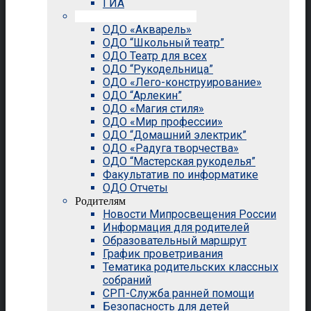
ГИА
Внеурочная деятельность
ОДО «Акварель»
ОДО “Школьный театр”
ОДО Театр для всех
ОДО “Рукодельница”
ОДО «Лего-конструирование»
ОДО “Арлекин”
ОДО «Магия стиля»
ОДО «Мир профессии»
ОДО “Домашний электрик”
ОДО «Радуга творчества»
ОДО “Мастерская рукоделья”
Факультатив по информатике
ОДО Отчеты
Родителям
Новости Мипросвещения России
Информация для родителей
Образовательный маршрут
График проветривания
Тематика родительских классных
собраний
СРП-Служба ранней помощи
Безопасность для детей