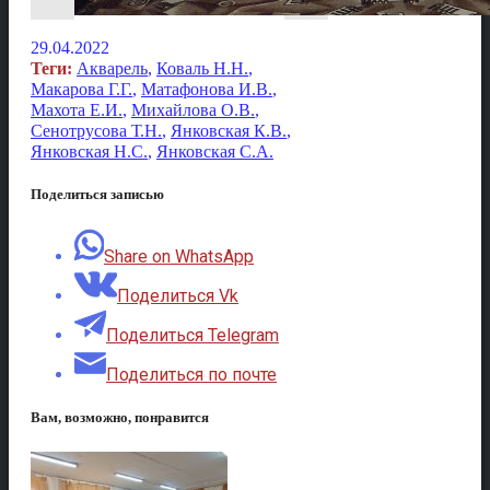
29.04.2022
Теги:
Акварель
,
Коваль Н.Н.
,
Макарова Г.Г.
,
Матафонова И.В.
,
Махота Е.И.
,
Михайлова О.В.
,
Сенотрусова Т.Н.
,
Янковская К.В.
,
Янковская Н.С.
,
Янковская С.А.
Поделиться записью
Share on WhatsApp
Поделиться Vk
Поделиться Telegram
Поделиться по почте
Вам, возможно, понравится