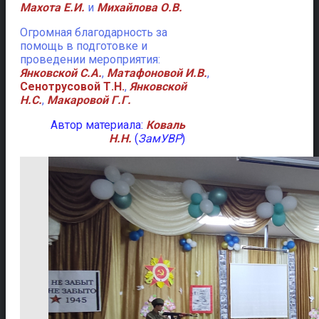
Махота Е.И.
и
Михайлова О.В.
Огромная благодарность за
помощь в подготовке и
проведении мероприятия:
Янковской С.А.
,
Матафоновой И.В.
,
Сенотрусовой Т.Н.
,
Янковской
Н.С.
,
Макаровой Г.Г.
Автор материала:
Коваль
Н.Н.
(
ЗамУВР
)