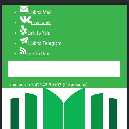
Link to Mail
Link to Vk
Link to Yelp
Link to Telegram
Link to Rss
Сведения об образовательной организации
Контакты
Вход
телефон: +7 42142 99702 (Приемная)