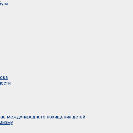
буса
тока
ности
учае международного похищения детей
емизму