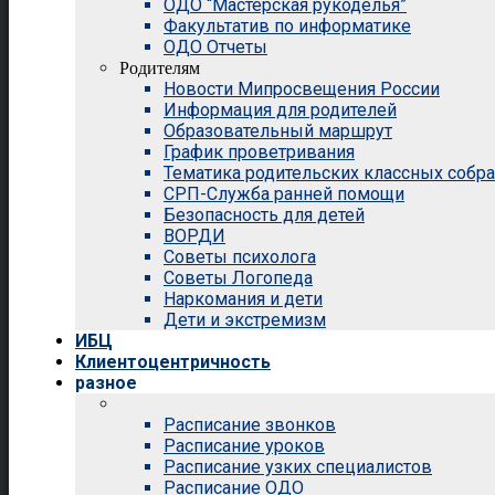
ОДО “Мастерская рукоделья”
Факультатив по информатике
ОДО Отчеты
Родителям
Новости Мипросвещения России
Информация для родителей
Образовательный маршрут
График проветривания
Тематика родительских классных собр
СРП-Служба ранней помощи
Безопасность для детей
ВОРДИ
Советы психолога
Советы Логопеда
Наркомания и дети
Дети и экстремизм
ИБЦ
Клиентоцентричность
разное
Расписание звонков
Расписание уроков
Расписание узких специалистов
Расписание ОДО