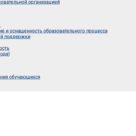
азовательной организацией
.
ие и оснащенность образовательного процесса
ой поддержки
ость
ода)
ания обучающихся