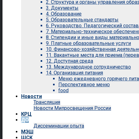
2. Структура и органы управления обр
3. Документы
4. Образование
5. Образовательные стандарты
6. Руководство. Педагогический состав
7. Материально-техническое обеспечен
8. Стипендии и иные виды материальн
9. Платные образовательные услуги
10. Финансово-хозяйственная деятельн
11. Вакантные места для приема (перев
12. Доступная среда
13. Международное сотрудничество
14. Организация питания
Меню ежедневного горячего пит
Перспективное меню
food
Новости
Трансляция
Новости Мипросвещения России
КРЦ
ДО
Диссеминации опыта
МЭШ
ШСК