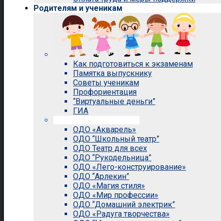
Родителям и ученикам
Как подготовиться к экзаменам
Памятка выпускнику
Советы ученикам
Профориентация
“Виртуальные деньги”
ГИА
Внеурочная деятельность
ОДО «Акварель»
ОДО “Школьный театр”
ОДО Театр для всех
ОДО “Рукодельница”
ОДО «Лего-конструирование»
ОДО “Арлекин”
ОДО «Магия стиля»
ОДО «Мир профессии»
ОДО “Домашний электрик”
ОДО «Радуга творчества»