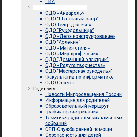
ГИА
Внеурочная деятельность
ОДО «Акварель»
ОДО “Школьный театр”
ОДО Театр для всех
ОДО “Рукодельница”
ОДО «Лего-конструирование»
ОДО “Арлекин”
ОДО «Магия стиля»
ОДО «Мир профессии»
ОДО “Домашний электрик”
ОДО «Радуга творчества»
ОДО “Мастерская рукоделья”
Факультатив по информатике
ОДО Отчеты
Родителям
Новости Мипросвещения России
Информация для родителей
Образовательный маршрут
График проветривания
Тематика родительских классных
собраний
СРП-Служба ранней помощи
Безопасность для детей