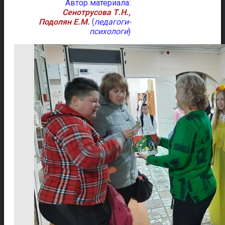
Автор материала:
Сенотрусова Т.Н.,
Подолян Е.М.
(
педагоги-
психологи
)