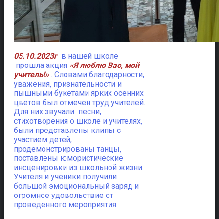
05.10.2023г
в нашей школе
прошла акция
«Я люблю Вас, мой
учитель!»
. Словами благодарности,
уважения, признательности и
пышными букетами ярких осенних
цветов был отмечен труд учителей.
Для них звучали песни,
стихотворения о школе и учителях,
были представлены клипы с
участием детей,
продемонстрированы танцы,
поставлены юмористические
инсценировки из школьной жизни.
Учителя и ученики получили
большой эмоциональный заряд и
огромное удовольствие от
проведенного мероприятия.