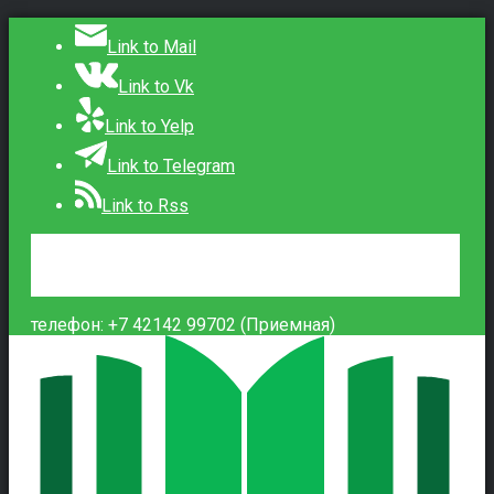
Link to Mail
Link to Vk
Link to Yelp
Link to Telegram
Link to Rss
Сведения об образовательной организации
Контакты
Вход
телефон: +7 42142 99702 (Приемная)