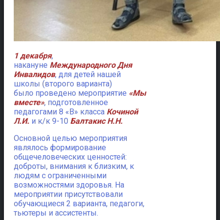
1 декабря
,
накануне
Международного Дня
Инвалидов
, для детей нашей
школы (второго варианта)
было проведено мероприятие
«Мы
вместе»
, подготовленное
педагогами 8 «В» класса
Кочиной
Л.И.
и к/к 9-10
Балтакис Н.Н.
Основной целью мероприятия
являлось формирование
общечеловеческих ценностей:
доброты, внимания к близким, к
людям с ограниченными
возможностями здоровья. На
мероприятии присутствовали
обучающиеся 2 варианта, педагоги,
тьютеры и ассистенты.