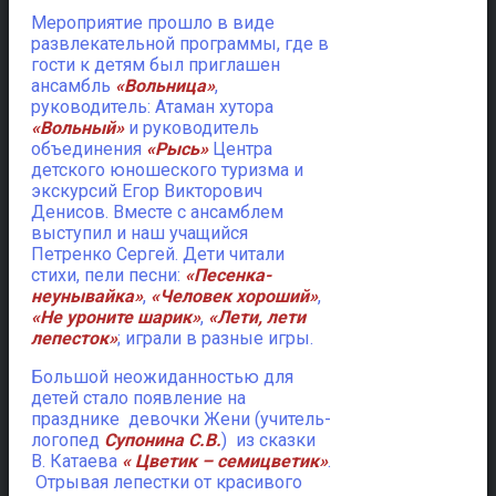
Мероприятие прошло в виде
развлекательной программы, где в
гости к детям был приглашен
ансамбль
«Вольница»
,
руководитель: Атаман хутора
«Вольный»
и руководитель
объединения
«Рысь»
Центра
детского юношеского туризма и
экскурсий Егор Викторович
Денисов. Вместе с ансамблем
выступил и наш учащийся
Петренко Сергей. Дети читали
стихи, пели песни:
«Песенка-
неунывайка»
,
«Человек хороший»
,
«Не уроните шарик»
,
«Лети, лети
лепесток»
; играли в разные игры.
Большой неожиданностью для
детей стало появление на
празднике девочки Жени (учитель-
логопед
Супонина С.В.
) из сказки
В. Катаева
« Цветик – семицветик»
.
Отрывая лепестки от красивого