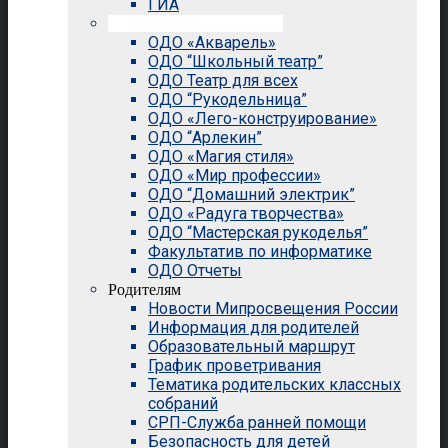
ГИА
Внеурочная деятельность
ОДО «Акварель»
ОДО “Школьный театр”
ОДО Театр для всех
ОДО “Рукодельница”
ОДО «Лего-конструирование»
ОДО “Арлекин”
ОДО «Магия стиля»
ОДО «Мир профессии»
ОДО “Домашний электрик”
ОДО «Радуга творчества»
ОДО “Мастерская рукоделья”
Факультатив по информатике
ОДО Отчеты
Родителям
Новости Мипросвещения России
Информация для родителей
Образовательный маршрут
График проветривания
Тематика родительских классных
собраний
СРП-Служба ранней помощи
Безопасность для детей