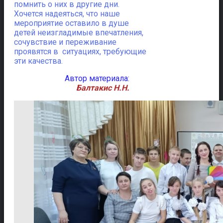
помнить о них в другие дни.
Хочется надеяться, что наше
мероприятие оставило в душе
детей неизгладимые впечатления,
сочувствие и переживание
проявятся в ситуациях, требующие
эти качества.
Автор материала:
Балтакис Н.Н.