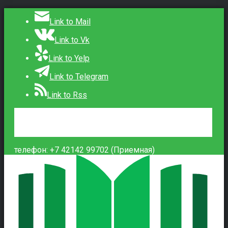
Link to Mail
Link to Vk
Link to Yelp
Link to Telegram
Link to Rss
Сведения об образовательной организации
Контакты
Вход
телефон: +7 42142 99702 (Приемная)