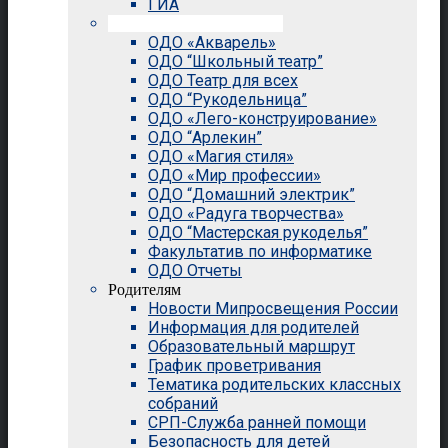
ГИА
Внеурочная деятельность
ОДО «Акварель»
ОДО “Школьный театр”
ОДО Театр для всех
ОДО “Рукодельница”
ОДО «Лего-конструирование»
ОДО “Арлекин”
ОДО «Магия стиля»
ОДО «Мир профессии»
ОДО “Домашний электрик”
ОДО «Радуга творчества»
ОДО “Мастерская рукоделья”
Факультатив по информатике
ОДО Отчеты
Родителям
Новости Мипросвещения России
Информация для родителей
Образовательный маршрут
График проветривания
Тематика родительских классных
собраний
СРП-Служба ранней помощи
Безопасность для детей