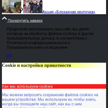
Акция «Блокадная ленточка»
Прокрутить наверх
Продолжая использовать наш сайт, вы даете
согласие на обработку файлов Cookies и других
пользовательских данных, в соответствии с
Политикой конфиденциальности и
Пользовательским соглашением
OK
Cookie и настройки приватности
Как мы используем cookies
Мы можем запросить сохранение файлов cookies на
вашем устройстве. Мы используем их, чтобы знать,
когда вы посещаете наш сайт, как вы с ним