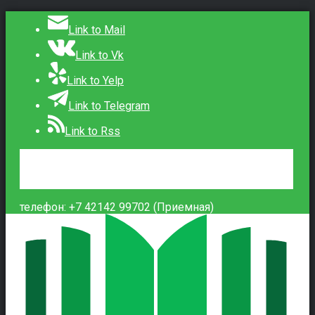
Link to Mail
Link to Vk
Link to Yelp
Link to Telegram
Link to Rss
Сведения об образовательной организации
Контакты
Вход
телефон: +7 42142 99702 (Приемная)