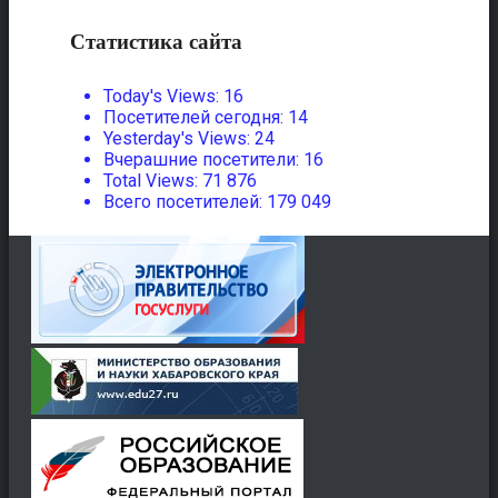
Статистика сайта
Today's Views:
16
Посетителей сегодня:
14
Yesterday's Views:
24
Вчерашние посетители:
16
Total Views:
71 876
Всего посетителей:
179 049