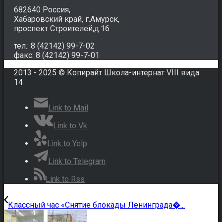
682640 Россия,
Хабаровский край, г.Амурск,
проспект Строителей,д.16
тел.: 8 (42142) 99-7-02
факс: 8 (42142) 99-7-01
2013 - 2025 © Копирайт Школа-интернат VIII вида
14
Link to Mail
Link to Vk
Link to Yelp
Link to Telegram
Link to Rss
Классный час «Снятие блокады Ленинграда�...