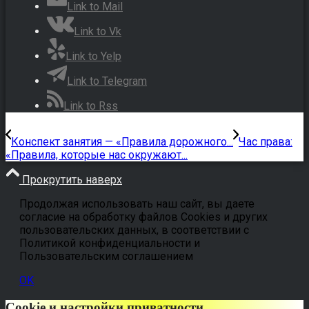
Link to Mail
Link to Vk
Link to Yelp
Link to Telegram
Link to Rss
Конспект занятия — «Правила дорожного...
Час права:
«Правила, которые нас окружают...
Прокрутить наверх
Продолжая использовать наш сайт, вы даете
согласие на обработку файлов Cookies и других
пользовательских данных, в соответствии с
Политикой конфиденциальности и
Пользовательским соглашением
OK
Cookie и настройки приватности