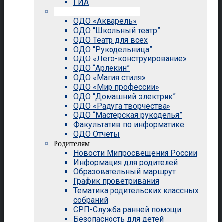
ГИА
Внеурочная деятельность
ОДО «Акварель»
ОДО “Школьный театр”
ОДО Театр для всех
ОДО “Рукодельница”
ОДО «Лего-конструирование»
ОДО “Арлекин”
ОДО «Магия стиля»
ОДО «Мир профессии»
ОДО “Домашний электрик”
ОДО «Радуга творчества»
ОДО “Мастерская рукоделья”
Факультатив по информатике
ОДО Отчеты
Родителям
Новости Мипросвещения России
Информация для родителей
Образовательный маршрут
График проветривания
Тематика родительских классных
собраний
СРП-Служба ранней помощи
Безопасность для детей