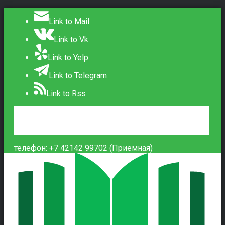
Link to Mail
Link to Vk
Link to Yelp
Link to Telegram
Link to Rss
Сведения об образовательной организации
Контакты
Вход
телефон: +7 42142 99702 (Приемная)