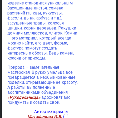
изделие становится уникальным.
Засушенные листья, семена
растений (тыквы, кукурузы,
фасоли, дыни, арбуза и т.д.),
засушенные травы, колосья,
шишки, корни деревьев. Ракушки-
домики моллюсков, улиток. Камни
— это материал, который всегда
можно найти, его цвет, форма,
фактура помогут создать
интересные образы. Ведь камень
красив от природы.
Природа
— замечательная
мастерская. В руках умельца все
превращается в необыкновенные
поделки, открывающие ее красоту.
А работы выполненные
воспитанниками объединения
«Рукодельница»
вдохновят вас
придумать и создать свои.
Автор материала:
Матафонова И.В.
(…)