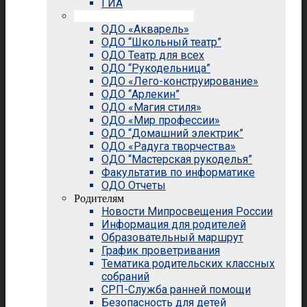
ГИА
Внеурочная деятельность
ОДО «Акварель»
ОДО “Школьный театр”
ОДО Театр для всех
ОДО “Рукодельница”
ОДО «Лего-конструирование»
ОДО “Арлекин”
ОДО «Магия стиля»
ОДО «Мир профессии»
ОДО “Домашний электрик”
ОДО «Радуга творчества»
ОДО “Мастерская рукоделья”
Факультатив по информатике
ОДО Отчеты
Родителям
Новости Мипросвещения России
Информация для родителей
Образовательный маршрут
График проветривания
Тематика родительских классных
собраний
СРП-Служба ранней помощи
Безопасность для детей