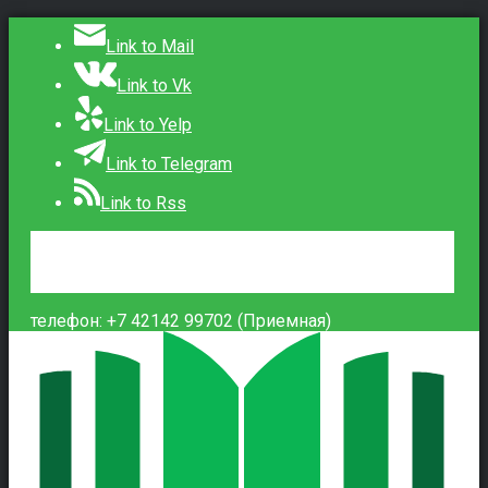
Link to Mail
Link to Vk
Link to Yelp
Link to Telegram
Link to Rss
Сведения об образовательной организации
Контакты
Вход
телефон: +7 42142 99702 (Приемная)