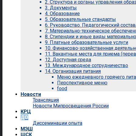
2. Структура и органы управления обр
3. Документы
4. Образование
5. Образовательные стандарты
6. Руководство. Педагогический состав
7. Материально-техническое обеспечен
8. Стипендии и иные виды материальн
9. Платные образовательные услуги
10. Финансово-хозяйственная деятельн
11. Вакантные места для приема (перев
12. Доступная среда
13. Международное сотрудничество
14. Организация питания
Меню ежедневного горячего пит
Перспективное меню
food
Новости
Трансляция
Новости Мипросвещения России
КРЦ
ДО
Диссеминации опыта
МЭШ
ШСК