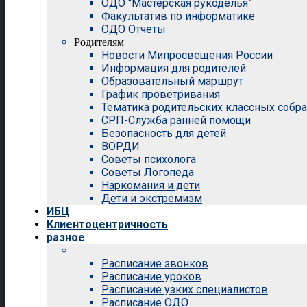
ОДО “Мастерская рукоделья”
Факультатив по информатике
ОДО Отчеты
Родителям
Новости Мипросвещения России
Информация для родителей
Образовательный маршрут
График проветривания
Тематика родительских классных собр
СРП-Служба ранней помощи
Безопасность для детей
ВОРДИ
Советы психолога
Советы Логопеда
Наркомания и дети
Дети и экстремизм
ИБЦ
Клиентоцентричность
разное
Расписание звонков
Расписание уроков
Расписание узких специалистов
Расписание ОДО