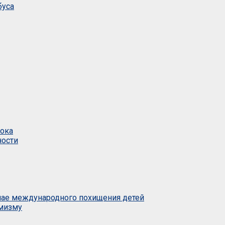
буса
тока
ности
учае международного похищения детей
емизму