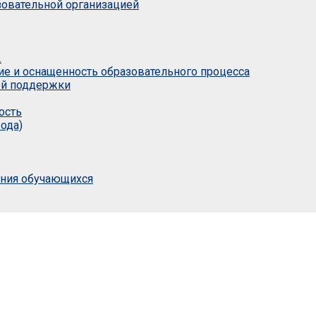
азовательной организацией
.
ие и оснащенность образовательного процесса
ой поддержки
ость
ода)
ания обучающихся