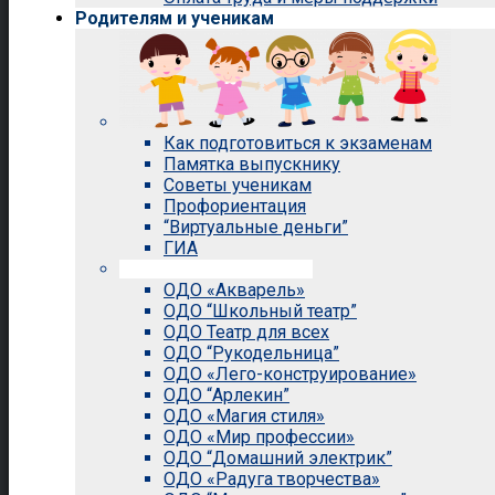
Родителям и ученикам
Как подготовиться к экзаменам
Памятка выпускнику
Советы ученикам
Профориентация
“Виртуальные деньги”
ГИА
Внеурочная деятельность
ОДО «Акварель»
ОДО “Школьный театр”
ОДО Театр для всех
ОДО “Рукодельница”
ОДО «Лего-конструирование»
ОДО “Арлекин”
ОДО «Магия стиля»
ОДО «Мир профессии»
ОДО “Домашний электрик”
ОДО «Радуга творчества»