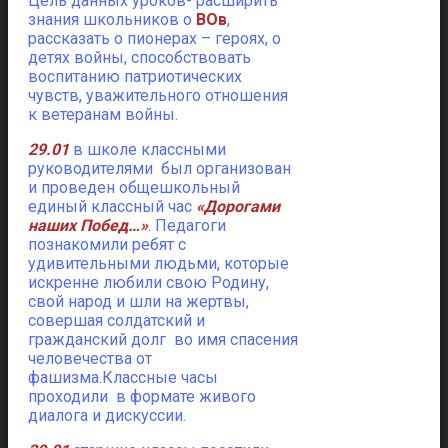
Цель данных уроков- расширить
знания школьников о
ВОв
,
рассказать о пионерах – героях, о
детях войны, способствовать
воспитанию патриотических
чувств, уважительного отношения
к ветеранам войны.
29.01
в школе классными
руководителями был организован
и проведен общешкольный
единый классный час
«Дорогами
наших Побед…»
. Педагоги
познакомили ребят с
удивительными людьми, которые
искренне любили свою Родину,
свой народ и шли на жертвы,
совершая солдатский и
гражданский долг во имя спасения
человечества от
фашизма.Классные часы
проходили в формате живого
диалога и дискуссии.