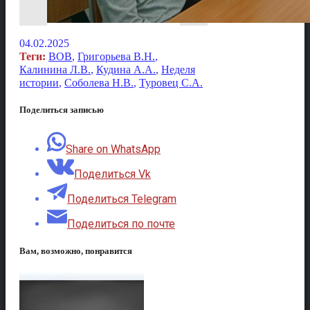
04.02.2025
Теги:
ВОВ
,
Григорьева В.Н.
,
Калинина Л.В.
,
Кудина А.А.
,
Неделя
истории
,
Соболева Н.В.
,
Туровец С.А.
Поделиться записью
Share on WhatsApp
Поделиться Vk
Поделиться Telegram
Поделиться по почте
Вам, возможно, понравится