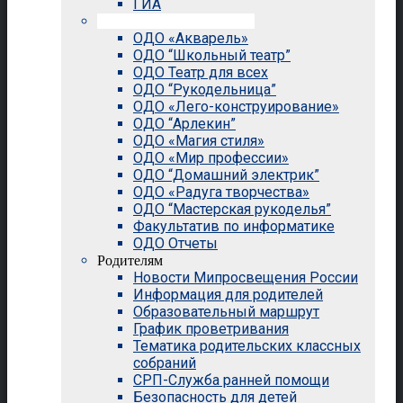
ГИА
Внеурочная деятельность
ОДО «Акварель»
ОДО “Школьный театр”
ОДО Театр для всех
ОДО “Рукодельница”
ОДО «Лего-конструирование»
ОДО “Арлекин”
ОДО «Магия стиля»
ОДО «Мир профессии»
ОДО “Домашний электрик”
ОДО «Радуга творчества»
ОДО “Мастерская рукоделья”
Факультатив по информатике
ОДО Отчеты
Родителям
Новости Мипросвещения России
Информация для родителей
Образовательный маршрут
График проветривания
Тематика родительских классных
собраний
СРП-Служба ранней помощи
Безопасность для детей