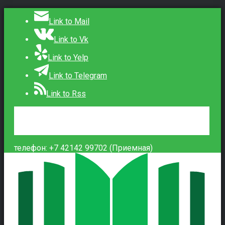
Link to Mail
Link to Vk
Link to Yelp
Link to Telegram
Link to Rss
Сведения об образовательной организации
Контакты
Вход
телефон: +7 42142 99702 (Приемная)