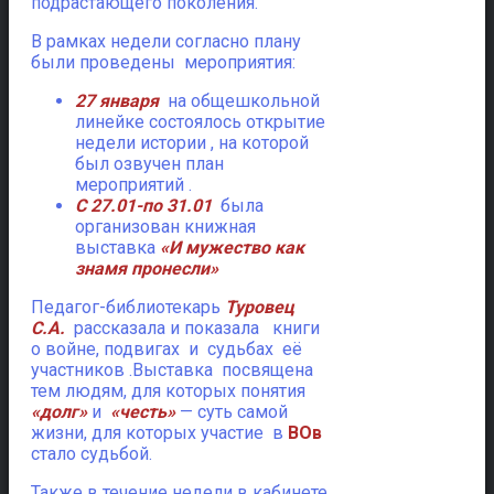
подрастающего поколения.
В рамках недели согласно плану
были проведены мероприятия:
27 января
на общешкольной
линейке состоялось открытие
недели истории , на которой
был озвучен план
мероприятий .
С 27.01-по 31.01
была
организован книжная
выставка
«И мужество как
знамя пронесли»
Педагог-библиотекарь
Туровец
С.А.
рассказала и показала книги
о войне, подвигах и судьбах её
участников .Выставка посвящена
тем людям, для которых понятия
«долг»
и
«честь»
— суть самой
жизни, для которых участие в
ВОв
стало судьбой.
Также в течение недели в кабинете