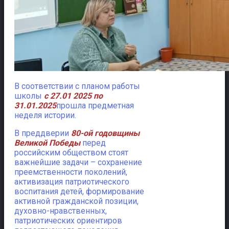
В соответствии с планом работы
школы
с 27.01 2025 по
31.01.2025
прошла предметная
неделя истории.
В преддверии
80-ой годовщины
Великой Победы
перед
российским обществом стоят
важнейшие задачи – сохранение
преемственности поколений,
активизация патриотического
воспитания детей, формирование
активной гражданской позиции,
духовно-нравственных,
патриотических ориентиров