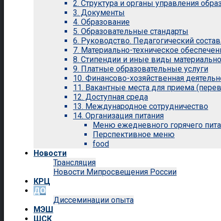
2. Структура и органы управления обр
3. Документы
4. Образование
5. Образовательные стандарты
6. Руководство. Педагогический состав
7. Материально-техническое обеспечен
8. Стипендии и иные виды материальн
9. Платные образовательные услуги
10. Финансово-хозяйственная деятельн
11. Вакантные места для приема (перев
12. Доступная среда
13. Международное сотрудничество
14. Организация питания
Меню ежедневного горячего пит
Перспективное меню
food
Новости
Трансляция
Новости Мипросвещения России
КРЦ
ДО
Диссеминации опыта
МЭШ
ШСК