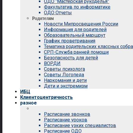
ОДО “Мастерская рукоделья”
Факультатив по информатике
ОДО Отчеты
Родителям
Новости Мипросвещения России
Информация для родителей
Образовательный маршрут
График проветривания
Тематика родительских классных собр
СРП-Служба ранней помощи
Безопасность для детей
ВОРДИ
Советы психолога
Советы Логопеда
Наркомания и дети
Дети и экстремизм
ИБЦ
Клиентоцентричность
разное
Расписание звонков
Расписание уроков
Расписание узких специалистов
Расписание ОДО