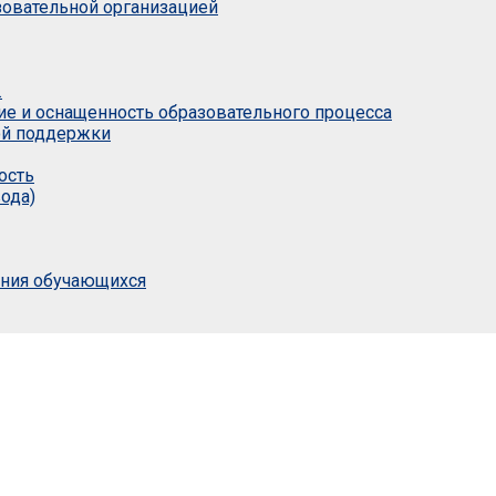
азовательной организацией
.
ие и оснащенность образовательного процесса
ой поддержки
ость
ода)
ания обучающихся