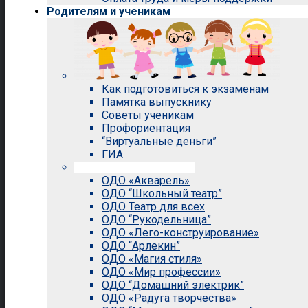
Родителям и ученикам
Как подготовиться к экзаменам
Памятка выпускнику
Советы ученикам
Профориентация
“Виртуальные деньги”
ГИА
Внеурочная деятельность
ОДО «Акварель»
ОДО “Школьный театр”
ОДО Театр для всех
ОДО “Рукодельница”
ОДО «Лего-конструирование»
ОДО “Арлекин”
ОДО «Магия стиля»
ОДО «Мир профессии»
ОДО “Домашний электрик”
ОДО «Радуга творчества»