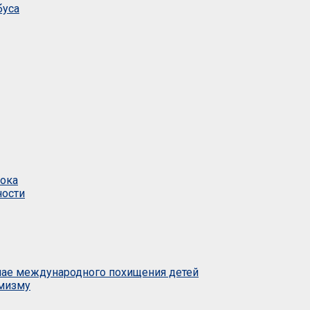
буса
тока
ности
учае международного похищения детей
емизму