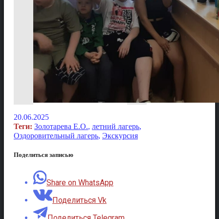
20.06.2025
Теги:
Золотарева Е.О.
,
летний лагерь
,
Оздоровительный лагерь
,
Экскурсия
Поделиться записью
Share on WhatsApp
Поделиться Vk
Поделиться Telegram