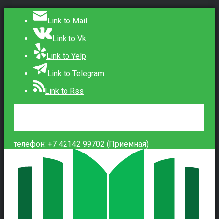
Link to Mail
Link to Vk
Link to Yelp
Link to Telegram
Link to Rss
Сведения об образовательной организации
Контакты
Вход
телефон: +7 42142 99702 (Приемная)