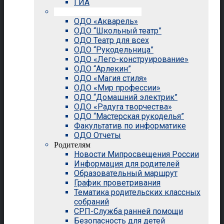
ГИА
Внеурочная деятельность
ОДО «Акварель»
ОДО “Школьный театр”
ОДО Театр для всех
ОДО “Рукодельница”
ОДО «Лего-конструирование»
ОДО “Арлекин”
ОДО «Магия стиля»
ОДО «Мир профессии»
ОДО “Домашний электрик”
ОДО «Радуга творчества»
ОДО “Мастерская рукоделья”
Факультатив по информатике
ОДО Отчеты
Родителям
Новости Мипросвещения России
Информация для родителей
Образовательный маршрут
График проветривания
Тематика родительских классных
собраний
СРП-Служба ранней помощи
Безопасность для детей