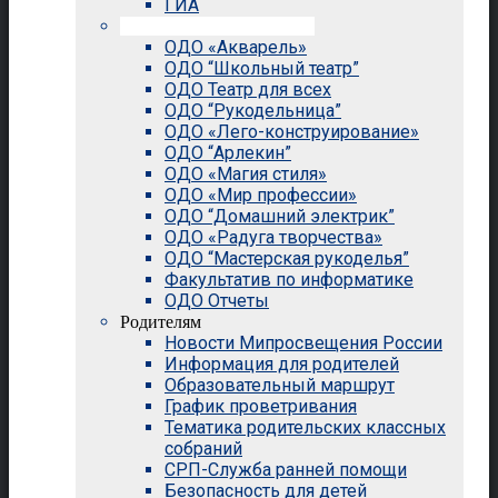
ГИА
Внеурочная деятельность
ОДО «Акварель»
ОДО “Школьный театр”
ОДО Театр для всех
ОДО “Рукодельница”
ОДО «Лего-конструирование»
ОДО “Арлекин”
ОДО «Магия стиля»
ОДО «Мир профессии»
ОДО “Домашний электрик”
ОДО «Радуга творчества»
ОДО “Мастерская рукоделья”
Факультатив по информатике
ОДО Отчеты
Родителям
Новости Мипросвещения России
Информация для родителей
Образовательный маршрут
График проветривания
Тематика родительских классных
собраний
СРП-Служба ранней помощи
Безопасность для детей