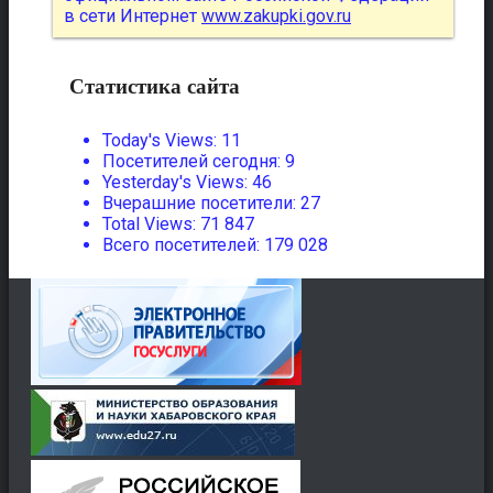
в сети Интернет
www.zakupki.gov.ru
Статистика сайта
Today's Views:
11
Посетителей сегодня:
9
Yesterday's Views:
46
Вчерашние посетители:
27
Total Views:
71 847
Всего посетителей:
179 028