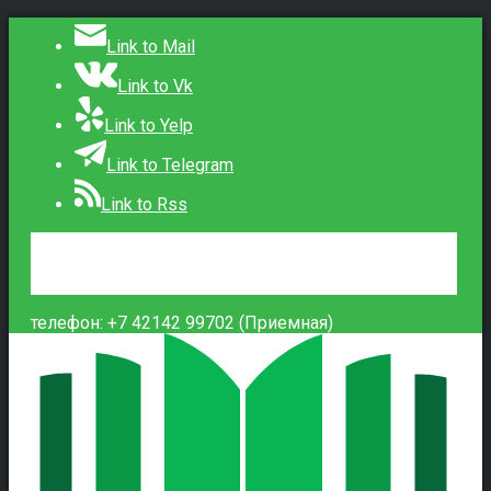
Link to Mail
Link to Vk
Link to Yelp
Link to Telegram
Link to Rss
Сведения об образовательной организации
Контакты
Вход
телефон: +7 42142 99702 (Приемная)