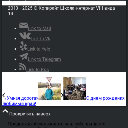
2013 - 2025 © Копирайт Школа-интернат VIII вида
14
Link to Mail
Link to Vk
Link to Yelp
Link to Telegram
Link to Rss
«Умная дорога»
С днем рождения,
любимый край!
Прокрутить наверх
Продолжая использовать наш сайт, вы даете