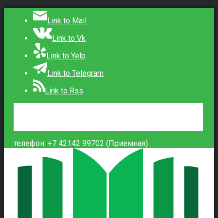
Link to Mail
Link to Vk
Link to Yelp
Link to Telegram
Link to Rss
Сведения об образовательной организации
Контакты
Вход
телефон: +7 42142 99702 (Приемная)