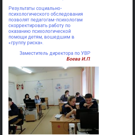
Результаты социально-
психологического обследования
позволят педагогам-психологам
скорректировать работу по
оказанию психологической
помощи детям, вошедшим в
«группу риска».
Заместитель директора по УВР
Боева И.П
.