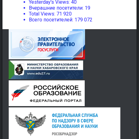
Yesterday's Views:
40
Вчерашние посетители:
19
Total Views:
71 920
Всего посетителей:
179 072