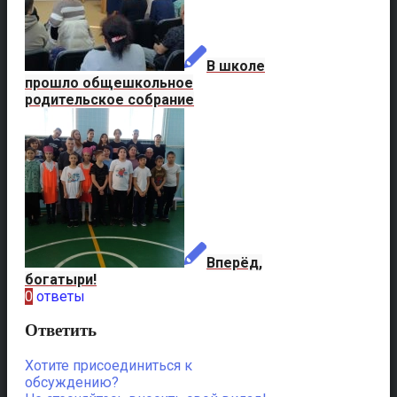
В школе
прошло общешкольное
родительское собрание
Вперёд,
богатыри!
0
ответы
Ответить
Хотите присоединиться к
обсуждению?