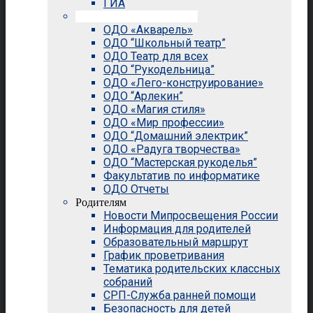
ГИА
Внеурочная деятельность
ОДО «Акварель»
ОДО “Школьный театр”
ОДО Театр для всех
ОДО “Рукодельница”
ОДО «Лего-конструирование»
ОДО “Арлекин”
ОДО «Магия стиля»
ОДО «Мир профессии»
ОДО “Домашний электрик”
ОДО «Радуга творчества»
ОДО “Мастерская рукоделья”
Факультатив по информатике
ОДО Отчеты
Родителям
Новости Мипросвещения России
Информация для родителей
Образовательный маршрут
График проветривания
Тематика родительских классных
собраний
СРП-Служба ранней помощи
Безопасность для детей