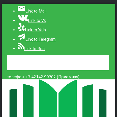
Link to Mail
Link to Vk
Link to Yelp
Link to Telegram
Link to Rss
Сведения об образовательной организации
Контакты
Вход
телефон: +7 42142 99702 (Приемная)