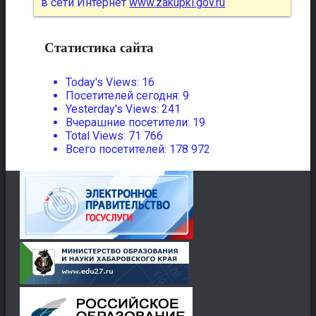
в сети Интернет
www.zakupki.gov.ru
Статистика сайта
Today's Views:
16
Посетителей сегодня:
9
Yesterday's Views:
241
Вчерашние посетители:
19
Total Views:
71 766
Всего посетителей:
178 972