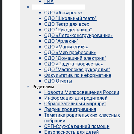
ГИА
Внеурочная деятельность
ОДО «Акварель»
ОДО “Школьный театр”
ОДО Театр для всех
ОДО “Рукодельница”
ОДО «Лего-конструирование»
ОДО “Арлекин”
ОДО «Магия стиля»
ОДО «Мир профессии»
ОДО “Домашний электрик”
ОДО «Радуга творчества»
ОДО “Мастерская рукоделья”
Факультатив по информатике
ОДО Отчеты
Родителям
Новости Мипросвещения России
Информация для родителей
Образовательный маршрут
График проветривания
Тематика родительских классных
собраний
СРП-Служба ранней помощи
Безопасность для детей