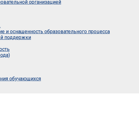
азовательной организацией
.
ие и оснащенность образовательного процесса
ой поддержки
ость
ода)
ания обучающихся