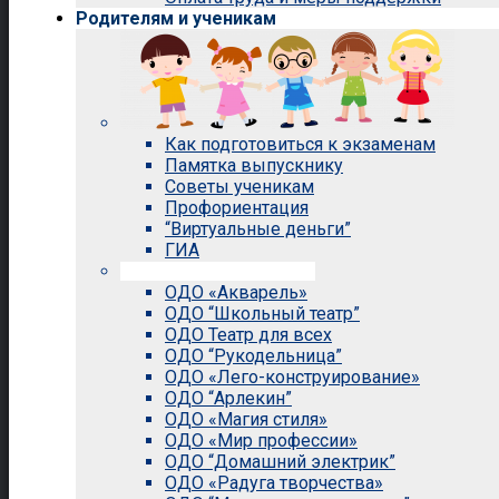
Родителям и ученикам
Как подготовиться к экзаменам
Памятка выпускнику
Советы ученикам
Профориентация
“Виртуальные деньги”
ГИА
Внеурочная деятельность
ОДО «Акварель»
ОДО “Школьный театр”
ОДО Театр для всех
ОДО “Рукодельница”
ОДО «Лего-конструирование»
ОДО “Арлекин”
ОДО «Магия стиля»
ОДО «Мир профессии»
ОДО “Домашний электрик”
ОДО «Радуга творчества»