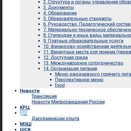
2. Структура и органы управления обр
3. Документы
4. Образование
5. Образовательные стандарты
6. Руководство. Педагогический состав
7. Материально-техническое обеспечен
8. Стипендии и иные виды материальн
9. Платные образовательные услуги
10. Финансово-хозяйственная деятельн
11. Вакантные места для приема (перев
12. Доступная среда
13. Международное сотрудничество
14. Организация питания
Меню ежедневного горячего пит
Перспективное меню
food
Новости
Трансляция
Новости Мипросвещения России
КРЦ
ДО
Диссеминации опыта
МЭШ
ШСК