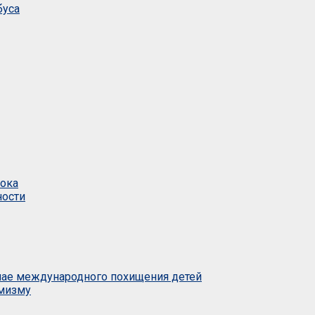
буса
тока
ности
учае международного похищения детей
емизму