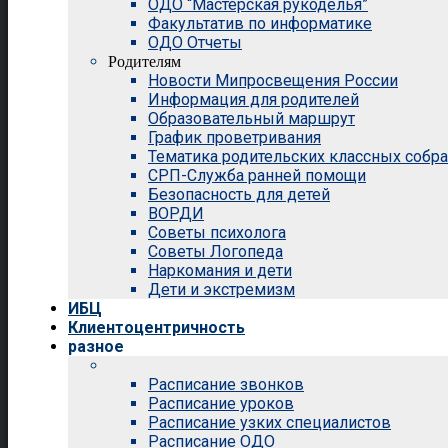
ОДО “Мастерская рукоделья”
Факультатив по информатике
ОДО Отчеты
Родителям
Новости Мипросвещения России
Информация для родителей
Образовательный маршрут
График проветривания
Тематика родительских классных собр
СРП-Служба ранней помощи
Безопасность для детей
ВОРДИ
Советы психолога
Советы Логопеда
Наркомания и дети
Дети и экстремизм
ИБЦ
Клиентоцентричность
разное
Расписание звонков
Расписание уроков
Расписание узких специалистов
Расписание ОДО