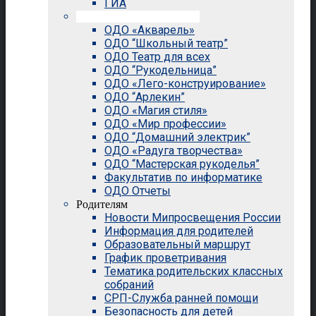
ГИА
Внеурочная деятельность
ОДО «Акварель»
ОДО “Школьный театр”
ОДО Театр для всех
ОДО “Рукодельница”
ОДО «Лего-конструирование»
ОДО “Арлекин”
ОДО «Магия стиля»
ОДО «Мир профессии»
ОДО “Домашний электрик”
ОДО «Радуга творчества»
ОДО “Мастерская рукоделья”
Факультатив по информатике
ОДО Отчеты
Родителям
Новости Мипросвещения России
Информация для родителей
Образовательный маршрут
График проветривания
Тематика родительских классных
собраний
СРП-Служба ранней помощи
Безопасность для детей