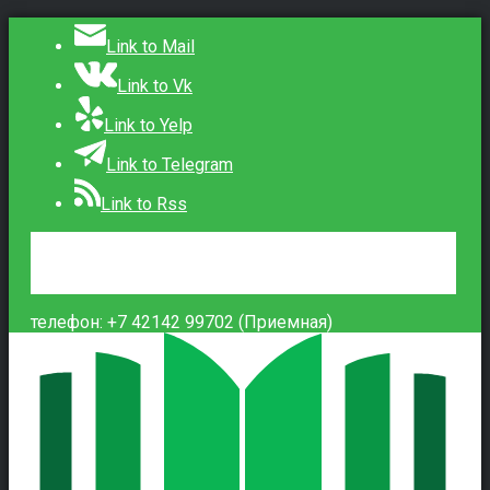
Link to Mail
Link to Vk
Link to Yelp
Link to Telegram
Link to Rss
Сведения об образовательной организации
Контакты
Вход
телефон: +7 42142 99702 (Приемная)