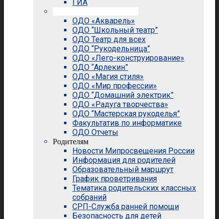
ГИА
Внеурочная деятельность
ОДО «Акварель»
ОДО “Школьный театр”
ОДО Театр для всех
ОДО “Рукодельница”
ОДО «Лего-конструирование»
ОДО “Арлекин”
ОДО «Магия стиля»
ОДО «Мир профессии»
ОДО “Домашний электрик”
ОДО «Радуга творчества»
ОДО “Мастерская рукоделья”
Факультатив по информатике
ОДО Отчеты
Родителям
Новости Мипросвещения России
Информация для родителей
Образовательный маршрут
График проветривания
Тематика родительских классных
собраний
СРП-Служба ранней помощи
Безопасность для детей