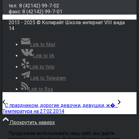
тел.: 8 (42142) 99-7-02
факс: 8 (42142) 99-7-01
2013 - 2025 © Копирайт Школа-интернат VIII вида
14
Link to Mail
Link to Vk
Link to Yelp
Link to Telegram
Link to Rss
С праздником, дорогие девочки, девушки, ж�...
Температура на 27.02.2014
Прокрутить наверх
Продолжая использовать наш сайт, вы даете