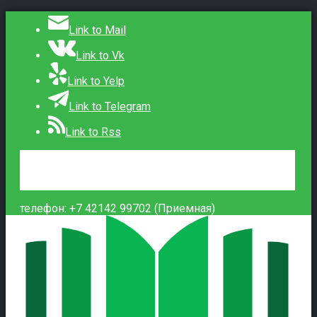
Link to Mail
Link to Vk
Link to Yelp
Link to Telegram
Link to Rss
Сведения об образовательной организации
Контакты
Вход
телефон: +7 42142 99702 (Приемная)