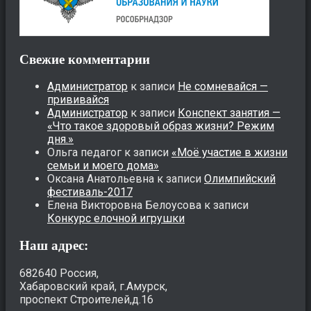
Свежие комментарии
Администратор
к записи
Не сомневайся —
прививайся
Администратор
к записи
Конспект занятия —
«Что такое здоровый образ жизни? Режим
дня.»
Ольга педагог
к записи
«Моё участие в жизни
семьи и моего дома»
Оксана Анатольевна
к записи
Олимпийский
фестиваль-2017
Елена Викторовна Белоусова
к записи
Конкурс елочной игрушки
Наш адрес:
682640 Россия,
Хабаровский край, г.Амурск,
проспект Строителей,д.16