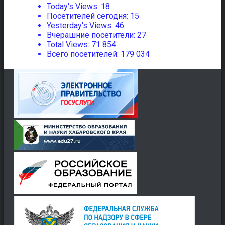
Today's Views:
18
Посетителей сегодня:
15
Yesterday's Views:
46
Вчерашние посетители:
27
Total Views:
71 854
Всего посетителей:
179 034