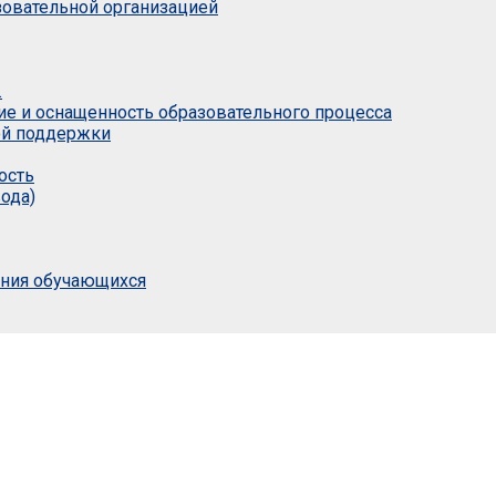
азовательной организацией
.
ие и оснащенность образовательного процесса
ой поддержки
ость
ода)
ания обучающихся