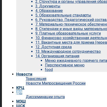
2. Структура и органы управления обр
3. Документы
4. Образование
5. Образовательные стандарты
6. Руководство. Педагогический состав
7. Материально-техническое обеспечен
8. Стипендии и иные виды материальн
9. Платные образовательные услуги
10. Финансово-хозяйственная деятельн
11. Вакантные места для приема (перев
12. Доступная среда
13. Международное сотрудничество
14. Организация питания
Меню ежедневного горячего пит
Перспективное меню
food
Новости
Трансляция
Новости Мипросвещения России
КРЦ
ДО
Диссеминации опыта
МЭШ
ШСК