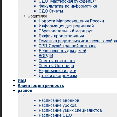
ОДО “Мастерская рукоделья”
Факультатив по информатике
ОДО Отчеты
Родителям
Новости Мипросвещения России
Информация для родителей
Образовательный маршрут
График проветривания
Тематика родительских классных собр
СРП-Служба ранней помощи
Безопасность для детей
ВОРДИ
Советы психолога
Советы Логопеда
Наркомания и дети
Дети и экстремизм
ИБЦ
Клиентоцентричность
разное
Расписание звонков
Расписание уроков
Расписание узких специалистов
Расписание ОДО