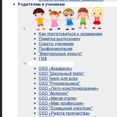
Родителям и ученикам
Как подготовиться к экзаменам
Памятка выпускнику
Советы ученикам
Профориентация
“Виртуальные деньги”
ГИА
Внеурочная деятельность
ОДО «Акварель»
ОДО “Школьный театр”
ОДО Театр для всех
ОДО “Рукодельница”
ОДО «Лего-конструирование»
ОДО “Арлекин”
ОДО «Магия стиля»
ОДО «Мир профессии»
ОДО “Домашний электрик”
ОДО «Радуга творчества»