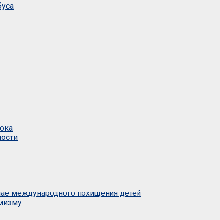
буса
тока
ности
учае международного похищения детей
емизму