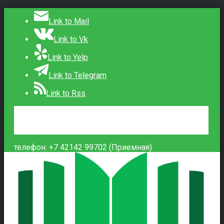
Link to Mail
Link to Vk
Link to Yelp
Link to Telegram
Link to Rss
Сведения об образовательной организации
Контакты
Вход
телефон: +7 42142 99702 (Приемная)