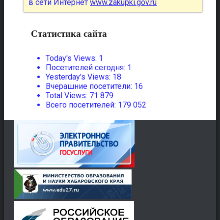
в сети Интернет
www.zakupki.gov.ru
Статистика сайта
Today's Views:
1
Посетителей сегодня:
1
Yesterday's Views:
18
Вчерашние посетители:
16
Total Views:
71 879
Всего посетителей:
179 052