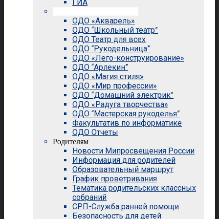
ГИА
Внеурочная деятельность
ОДО «Акварель»
ОДО “Школьный театр”
ОДО Театр для всех
ОДО “Рукодельница”
ОДО «Лего-конструирование»
ОДО “Арлекин”
ОДО «Магия стиля»
ОДО «Мир профессии»
ОДО “Домашний электрик”
ОДО «Радуга творчества»
ОДО “Мастерская рукоделья”
Факультатив по информатике
ОДО Отчеты
Родителям
Новости Мипросвещения России
Информация для родителей
Образовательный маршрут
График проветривания
Тематика родительских классных
собраний
СРП-Служба ранней помощи
Безопасность для детей