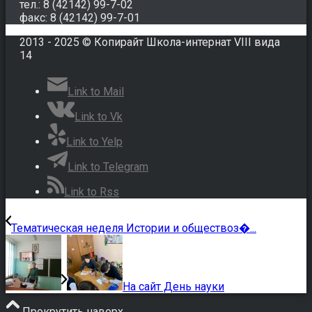
тел.: 8 (42142) 99-7-02
факс: 8 (42142) 99-7-01
2013 - 2025 © Копирайт Школа-интернат VIII вида
14
Link to Mail
Link to Vk
Link to Yelp
Link to Telegram
Link to Rss
Тематическая неделя Истории и обществоз�...
На сайт День науки
Прокрутить наверх