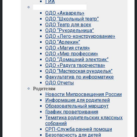
ГИА
Внеурочная деятельность
ОДО «Акварель»
ОДО “Школьный театр”
ОДО Театр для всех
ОДО “Рукодельница”
ОДО «Лего-конструирование»
ОДО “Арлекин”
ОДО «Магия стиля»
ОДО «Мир профессии»
ОДО “Домашний электрик”
ОДО «Радуга творчества»
ОДО “Мастерская рукоделья”
Факультатив по информатике
ОДО Отчеты
Родителям
Новости Мипросвещения России
Информация для родителей
Образовательный маршрут
График проветривания
Тематика родительских классных
собраний
СРП-Служба ранней помощи
Безопасность для детей