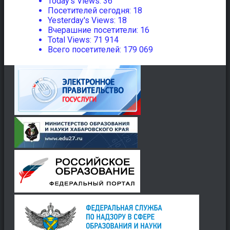
Today's Views:
36
Посетителей сегодня:
18
Yesterday's Views:
18
Вчерашние посетители:
16
Total Views:
71 914
Всего посетителей:
179 069