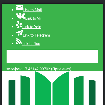
Link to Mail
Link to Vk
Link to Yelp
Link to Telegram
Link to Rss
Сведения об образовательной организации
Контакты
Вход
телефон: +7 42142 99702 (Приемная)