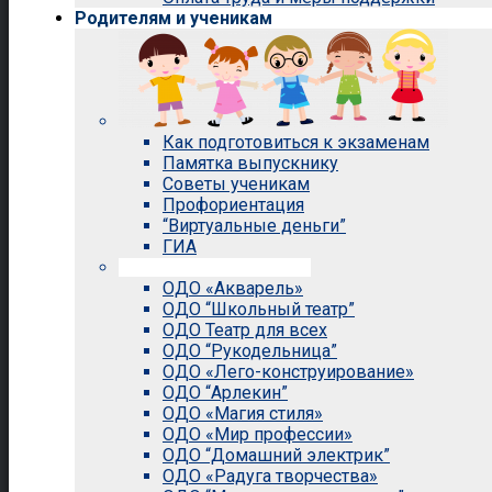
Родителям и ученикам
Как подготовиться к экзаменам
Памятка выпускнику
Советы ученикам
Профориентация
“Виртуальные деньги”
ГИА
Внеурочная деятельность
ОДО «Акварель»
ОДО “Школьный театр”
ОДО Театр для всех
ОДО “Рукодельница”
ОДО «Лего-конструирование»
ОДО “Арлекин”
ОДО «Магия стиля»
ОДО «Мир профессии»
ОДО “Домашний электрик”
ОДО «Радуга творчества»