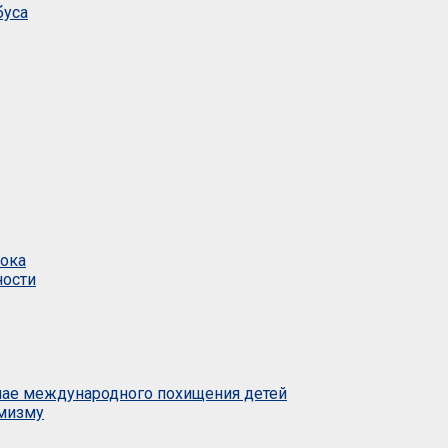
буса
тока
ности
учае международного похищения детей
емизму