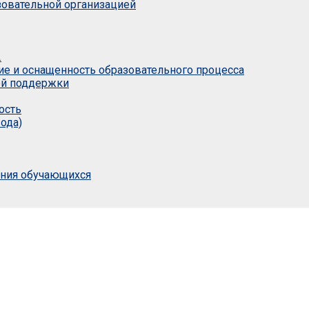
азовательной организацией
.
ие и оснащенность образовательного процесса
ой поддержки
ость
ода)
ания обучающихся