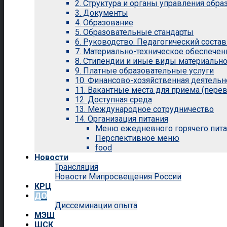
2. Структура и органы управления обр
3. Документы
4. Образование
5. Образовательные стандарты
6. Руководство. Педагогический состав
7. Материально-техническое обеспечен
8. Стипендии и иные виды материальн
9. Платные образовательные услуги
10. Финансово-хозяйственная деятельн
11. Вакантные места для приема (перев
12. Доступная среда
13. Международное сотрудничество
14. Организация питания
Меню ежедневного горячего пит
Перспективное меню
food
Новости
Трансляция
Новости Мипросвещения России
КРЦ
ДО
Диссеминации опыта
МЭШ
ШСК