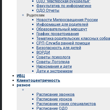
ОДО “Мастерская рукоделья”
Факультатив по информатике
ОДО Отчеты
Родителям
Новости Мипросвещения России
Информация для родителей
Образовательный маршрут
График проветривания
Тематика родительских классных собр
СРП-Служба ранней помощи
Безопасность для детей
ВОРДИ
Советы психолога
Советы Логопеда
Наркомания и дети
Дети и экстремизм
ИБЦ
Клиентоцентричность
разное
Расписание звонков
Расписание уроков
Расписание узких специалистов
Расписание ОДО