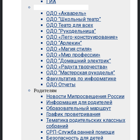
ГИА
Внеурочная деятельность
ОДО «Акварель»
ОДО “Школьный театр”
ОДО Театр для всех
ОДО “Рукодельница”
ОДО «Лего-конструирование»
ОДО “Арлекин”
ОДО «Магия стиля»
ОДО «Мир профессии»
ОДО “Домашний электрик”
ОДО «Радуга творчества»
ОДО “Мастерская рукоделья”
Факультатив по информатике
ОДО Отчеты
Родителям
Новости Мипросвещения России
Информация для родителей
Образовательный маршрут
График проветривания
Тематика родительских классных
собраний
СРП-Служба ранней помощи
Безопасность для детей