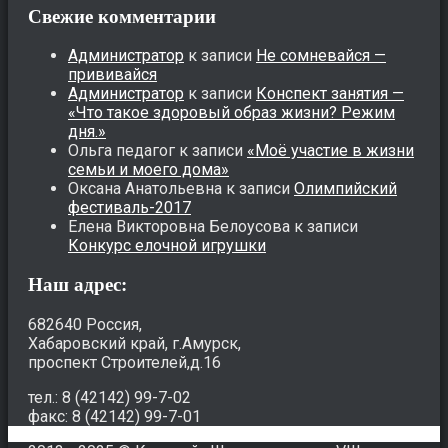
Свежие комментарии
Администратор
к записи
Не сомневайся —
прививайся
Администратор
к записи
Конспект занятия —
«Что такое здоровый образ жизни? Режим
дня.»
Ольга педагог
к записи
«Моё участие в жизни
семьи и моего дома»
Оксана Анатольевна
к записи
Олимпийский
фестиваль-2017
Елена Викторовна Белоусова
к записи
Конкурс елочной игрушки
Наш адрес:
682640 Россия,
Хабаровский край, г.Амурск,
проспект Строителей,д.16
тел.: 8 (42142) 99-7-02
факс: 8 (42142) 99-7-01