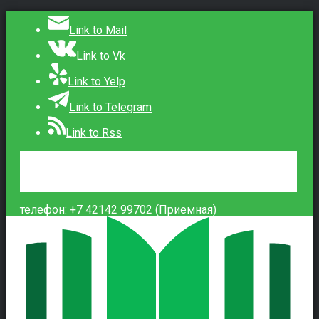
Link to Mail
Link to Vk
Link to Yelp
Link to Telegram
Link to Rss
Сведения об образовательной организации
Контакты
Вход
телефон: +7 42142 99702 (Приемная)