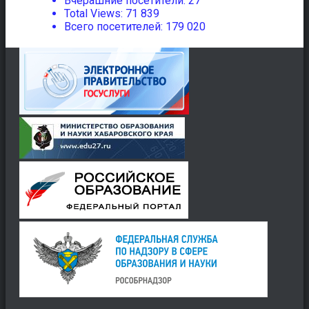
Вчерашние посетители:
27
Total Views:
71 839
Всего посетителей:
179 020