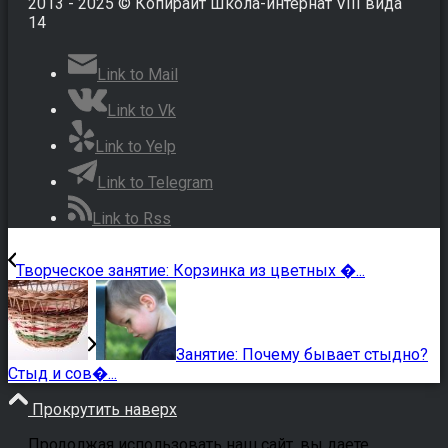
2013 - 2025 © Копирайт Школа-интернат VIII вида
14
Link to Mail
Link to Vk
Link to Yelp
Link to Telegram
Link to Rss
Творческое занятие: Корзинка из цветных �...
Занятие: Почему бывает стыдно?
Стыд и сов�...
Прокрутить наверх
Продолжая использовать наш сайт, вы даете