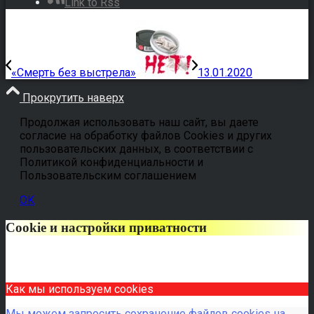
Link to Rss
«Смерть без выстрела»
13.01.2020
Прокрутить наверх
Продолжая использовать наш сайт, вы даете
согласие на обработку файлов Cookies и других
пользовательских данных, в соответствии с
Политикой конфиденциальности и
Пользовательским соглашением
OK
Cookie и настройки приватности
Как мы используем cookies
Мы можем запросить сохранение файлов cookies на