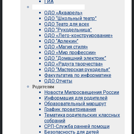
ГИА
Внеурочная деятельность
ОДО «Акварель»
ОДО “Школьный театр”
ОДО Театр для всех
ОДО “Рукодельница”
ОДО «Лего-конструирование»
ОДО “Арлекин”
ОДО «Магия стиля»
ОДО «Мир профессии»
ОДО “Домашний электрик”
ОДО «Радуга творчества»
ОДО “Мастерская рукоделья”
Факультатив по информатике
ОДО Отчеты
Родителям
Новости Мипросвещения России
Информация для родителей
Образовательный маршрут
График проветривания
Тематика родительских классных
собраний
СРП-Служба ранней помощи
Безопасность для детей