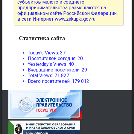
субъектов малого и среднего
предпринимательства размещаются на
официальном сайте Российской Федерации
в сети Интернет
www.zakupki.gov.ru
Статистика сайта
Today's Views:
37
Посетителей сегодня:
20
Yesterday's Views:
40
Вчерашние посетители:
29
Total Views:
71 827
Всего посетителей:
179 012