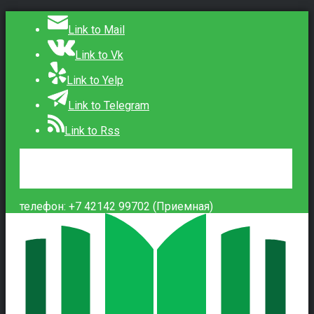
Link to Mail
Link to Vk
Link to Yelp
Link to Telegram
Link to Rss
Сведения об образовательной организации
Контакты
Вход
телефон: +7 42142 99702 (Приемная)