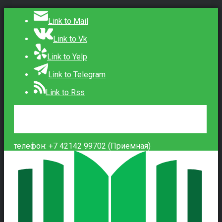
Link to Mail
Link to Vk
Link to Yelp
Link to Telegram
Link to Rss
Сведения об образовательной организации
Контакты
Вход
телефон: +7 42142 99702 (Приемная)