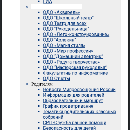
ГИА
Внеурочная деятельность
ОДО «Акварель»
ОДО “Школьный театр”
ОДО Театр для всех
ОДО “Рукодельница”
ОДО «Лего-конструирование»
ОДО “Арлекин”
ОДО «Магия стиля»
ОДО «Мир профессии»
ОДО “Домашний электрик”
ОДО «Радуга творчества»
ОДО “Мастерская рукоделья”
Факультатив по информатике
ОДО Отчеты
Родителям
Новости Мипросвещения России
Информация для родителей
Образовательный маршрут
График проветривания
Тематика родительских классных
собраний
СРП-Служба ранней помощи
Безопасность для детей