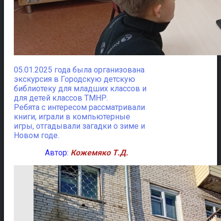
05.01.2025 года была организована
экскурсия в Городскую детскую
библиотеку для младших классов и
для детей классов ТМНР.
Ребята с интересом рассматривали
книги, играли в компьютерные
игры, отгадывали загадки о зиме и
Новом годе.
Автор:
Кожемяко Т.Д.