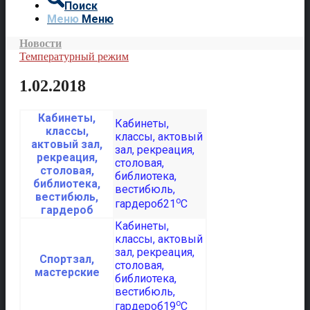
Поиск
Меню
Меню
Новости
Температурный режим
1.02.2018
Кабинеты,
классы,
актовый зал,
рекреация,
столовая,
библиотека,
вестибюль,
o
21
C
гардероб
Спортзал,
мастерские
o
19
C