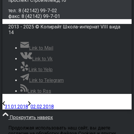
проспект Строителей,д.16
тел.: 8 (42142) 99-7-02
факс: 8 (42142) 99-7-01
2013 - 2025 © Копирайт Школа-интернат VIII вида
14
Link to Mail
Link to Vk
Link to Yelp
Link to Telegram
Link to Rss
31.01.2018
02.02.2018
Прокрутить наверх
Продолжая использовать наш сайт, вы даете
согласие на обработку файлов Cookies и других