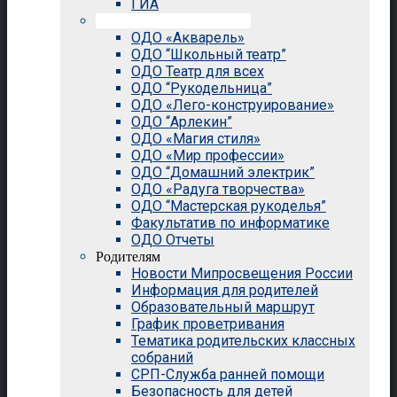
ГИА
Внеурочная деятельность
ОДО «Акварель»
ОДО “Школьный театр”
ОДО Театр для всех
ОДО “Рукодельница”
ОДО «Лего-конструирование»
ОДО “Арлекин”
ОДО «Магия стиля»
ОДО «Мир профессии»
ОДО “Домашний электрик”
ОДО «Радуга творчества»
ОДО “Мастерская рукоделья”
Факультатив по информатике
ОДО Отчеты
Родителям
Новости Мипросвещения России
Информация для родителей
Образовательный маршрут
График проветривания
Тематика родительских классных
собраний
СРП-Служба ранней помощи
Безопасность для детей