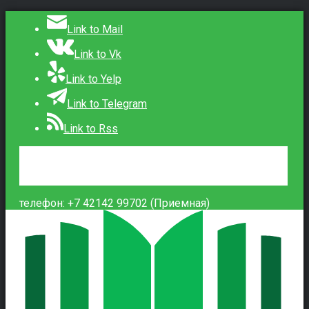
Link to Mail
Link to Vk
Link to Yelp
Link to Telegram
Link to Rss
Сведения об образовательной организации
Контакты
Вход
телефон: +7 42142 99702 (Приемная)