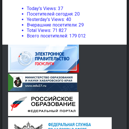
Today's Views:
37
Посетителей сегодня:
20
Yesterday's Views:
40
Вчерашние посетители:
29
Total Views:
71 827
Всего посетителей:
179 012