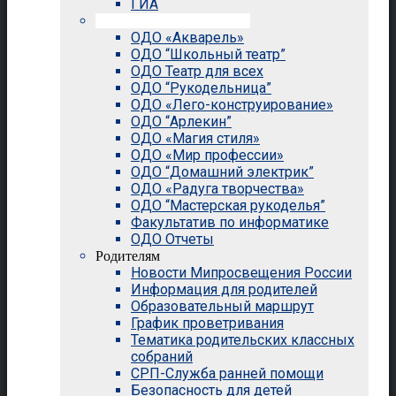
ГИА
Внеурочная деятельность
ОДО «Акварель»
ОДО “Школьный театр”
ОДО Театр для всех
ОДО “Рукодельница”
ОДО «Лего-конструирование»
ОДО “Арлекин”
ОДО «Магия стиля»
ОДО «Мир профессии»
ОДО “Домашний электрик”
ОДО «Радуга творчества»
ОДО “Мастерская рукоделья”
Факультатив по информатике
ОДО Отчеты
Родителям
Новости Мипросвещения России
Информация для родителей
Образовательный маршрут
График проветривания
Тематика родительских классных
собраний
СРП-Служба ранней помощи
Безопасность для детей