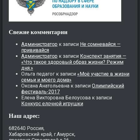
Свежие комментарии
Администратор
к записи
Не сомневайся —
прививайся
Администратор
к записи
Конспект занятия —
«Что такое здоровый образ жизни? Режим
дня.»
Ольга педагог
к записи
«Моё участие в жизни
семьи и моего дома»
Оксана Анатольевна
к записи
Олимпийский
фестиваль-2017
Елена Викторовна Белоусова
к записи
Конкурс елочной игрушки
Наш адрес:
682640 Россия,
Хабаровский край, г.Амурск,