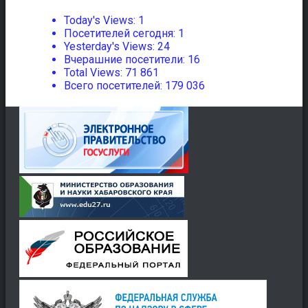
Today's Views:
1
Посетителей сегодня:
1
Yesterday's Views:
24
Вчерашние посетители:
16
Total Views:
71 861
Всего посетителей:
179 036