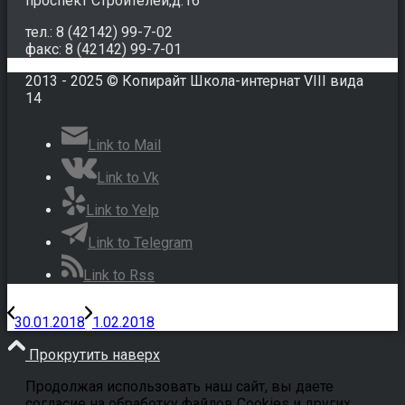
проспект Строителей,д.16
тел.: 8 (42142) 99-7-02
факс: 8 (42142) 99-7-01
2013 - 2025 © Копирайт Школа-интернат VIII вида
14
Link to Mail
Link to Vk
Link to Yelp
Link to Telegram
Link to Rss
30.01.2018
1.02.2018
Прокрутить наверх
Продолжая использовать наш сайт, вы даете
согласие на обработку файлов Cookies и других