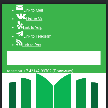
Link to Mail
Link to Vk
Link to Yelp
Link to Telegram
Link to Rss
Сведения об образовательной организации
Контакты
Вход
телефон: +7 42142 99702 (Приемная)