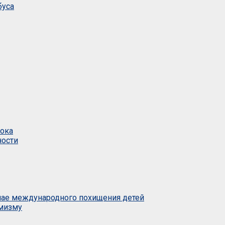
буса
тока
ности
учае международного похищения детей
емизму