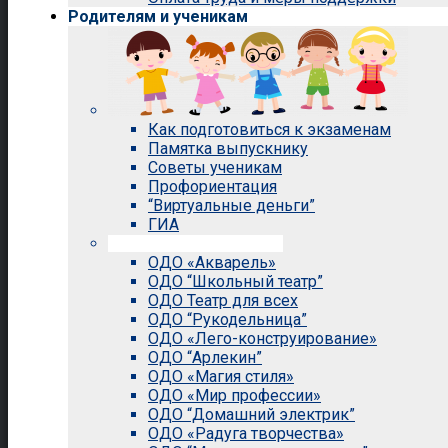
Родителям и ученикам
Как подготовиться к экзаменам
Памятка выпускнику
Советы ученикам
Профориентация
“Виртуальные деньги”
ГИА
Внеурочная деятельность
ОДО «Акварель»
ОДО “Школьный театр”
ОДО Театр для всех
ОДО “Рукодельница”
ОДО «Лего-конструирование»
ОДО “Арлекин”
ОДО «Магия стиля»
ОДО «Мир профессии»
ОДО “Домашний электрик”
ОДО «Радуга творчества»