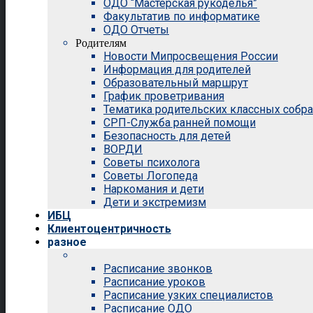
ОДО “Мастерская рукоделья”
Факультатив по информатике
ОДО Отчеты
Родителям
Новости Мипросвещения России
Информация для родителей
Образовательный маршрут
График проветривания
Тематика родительских классных собр
СРП-Служба ранней помощи
Безопасность для детей
ВОРДИ
Советы психолога
Советы Логопеда
Наркомания и дети
Дети и экстремизм
ИБЦ
Клиентоцентричность
разное
Расписание звонков
Расписание уроков
Расписание узких специалистов
Расписание ОДО