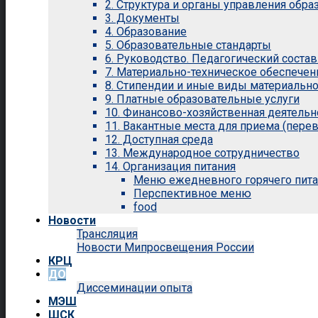
2. Структура и органы управления обр
3. Документы
4. Образование
5. Образовательные стандарты
6. Руководство. Педагогический состав
7. Материально-техническое обеспечен
8. Стипендии и иные виды материальн
9. Платные образовательные услуги
10. Финансово-хозяйственная деятельн
11. Вакантные места для приема (перев
12. Доступная среда
13. Международное сотрудничество
14. Организация питания
Меню ежедневного горячего пит
Перспективное меню
food
Новости
Трансляция
Новости Мипросвещения России
КРЦ
ДО
Диссеминации опыта
МЭШ
ШСК