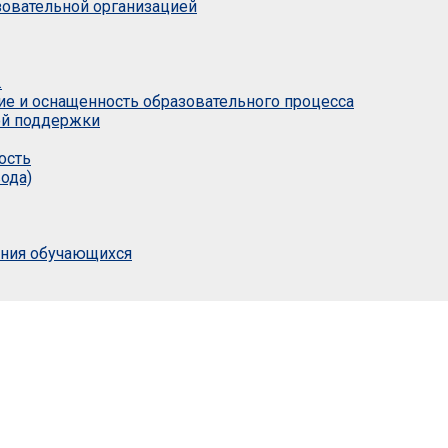
азовательной организацией
.
ие и оснащенность образовательного процесса
ой поддержки
ость
ода)
ания обучающихся