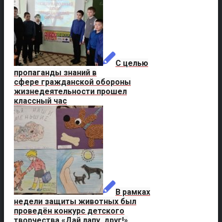
С целью
пропаганды знаний в
сфере гражданской обороны
жизнедеятельности прошел
классный час
В рамках
недели защиты животных был
проведён конкурс детского
творчества «Дай лапу, друг!»