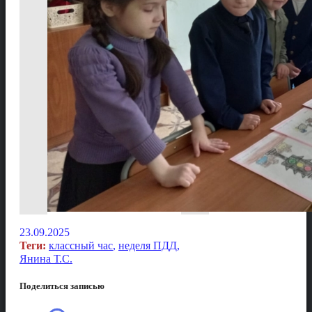
23.09.2025
Теги:
классный час
,
неделя ПДД
,
Янина Т.С.
Поделиться записью