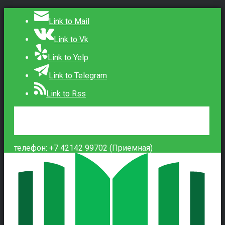
Link to Mail
Link to Vk
Link to Yelp
Link to Telegram
Link to Rss
Сведения об образовательной организации
Контакты
Вход
телефон: +7 42142 99702 (Приемная)