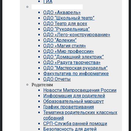
ГИА
Внеурочная деятельность
ОДО «Акварель»
ОДО “Школьный театр”
ОДО Театр для всех
ОДО “Рукодельница”
ОДО «Лего-конструирование»
ОДО “Арлекин”
ОДО «Магия стиля»
ОДО «Мир профессии»
ОДО “Домашний электрик”
ОДО «Радуга творчества»
ОДО “Мастерская рукоделья”
Факультатив по информатике
ОДО Отчеты
Родителям
Новости Мипросвещения России
Информация для родителей
Образовательный маршрут
График проветривания
Тематика родительских классных
собраний
СРП-Служба ранней помощи
Безопасность для детей