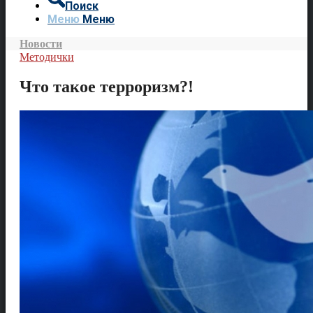
Поиск
Меню
Меню
Новости
Методички
Что такое терроризм?!