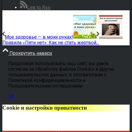
Link to Rss
Мое здоровье — в моих руках!
Правила «Пяти нет»: Как не стать жертвой...
Прокрутить наверх
Продолжая использовать наш сайт, вы даете
согласие на обработку файлов Cookies и других
пользовательских данных, в соответствии с
Политикой конфиденциальности и
Пользовательским соглашением
OK
Cookie и настройки приватности