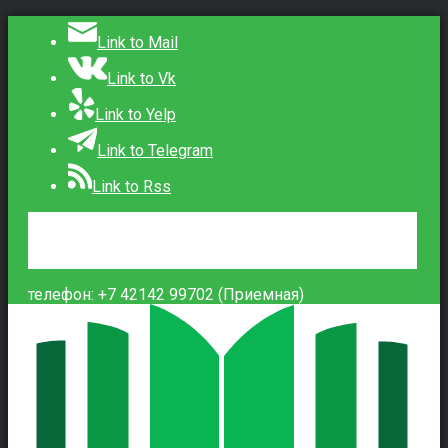
Link to Mail
Link to Vk
Link to Yelp
Link to Telegram
Link to Rss
Сведения об образовательной организации
Контакты
Вход
телефон: +7 42142 99702 (Приемная)