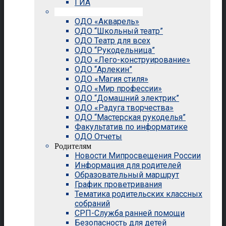
ГИА
Внеурочная деятельность
ОДО «Акварель»
ОДО “Школьный театр”
ОДО Театр для всех
ОДО “Рукодельница”
ОДО «Лего-конструирование»
ОДО “Арлекин”
ОДО «Магия стиля»
ОДО «Мир профессии»
ОДО “Домашний электрик”
ОДО «Радуга творчества»
ОДО “Мастерская рукоделья”
Факультатив по информатике
ОДО Отчеты
Родителям
Новости Мипросвещения России
Информация для родителей
Образовательный маршрут
График проветривания
Тематика родительских классных
собраний
СРП-Служба ранней помощи
Безопасность для детей