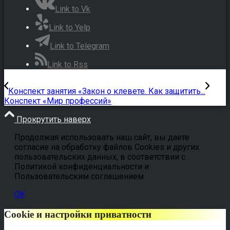
Link to Vk
Link to Yelp
Link to Telegram
Link to Rss
Конспект занятия «Закон о клевете. Как защитить...
Конспект «Мир профессий»
Прокрутить наверх
Продолжая использовать наш сайт, вы даете
согласие на обработку файлов Cookies и других
пользовательских данных, в соответствии с
Политикой конфиденциальности и
Пользовательским соглашением
OK
Cookie и настройки приватности