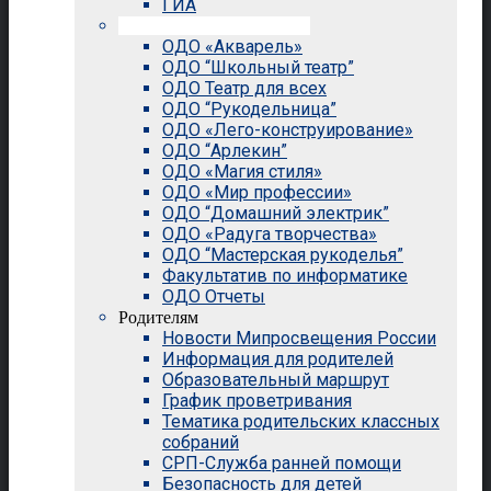
ГИА
Внеурочная деятельность
ОДО «Акварель»
ОДО “Школьный театр”
ОДО Театр для всех
ОДО “Рукодельница”
ОДО «Лего-конструирование»
ОДО “Арлекин”
ОДО «Магия стиля»
ОДО «Мир профессии»
ОДО “Домашний электрик”
ОДО «Радуга творчества»
ОДО “Мастерская рукоделья”
Факультатив по информатике
ОДО Отчеты
Родителям
Новости Мипросвещения России
Информация для родителей
Образовательный маршрут
График проветривания
Тематика родительских классных
собраний
СРП-Служба ранней помощи
Безопасность для детей