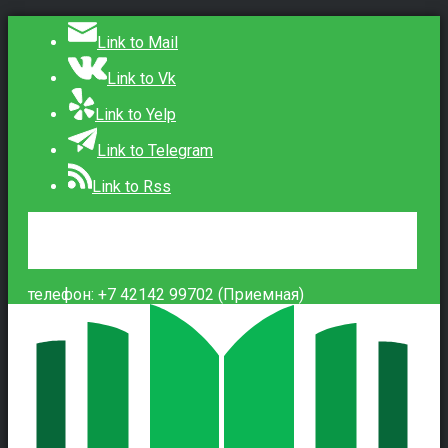
Link to Mail
Link to Vk
Link to Yelp
Link to Telegram
Link to Rss
Сведения об образовательной организации
Контакты
Вход
телефон: +7 42142 99702 (Приемная)