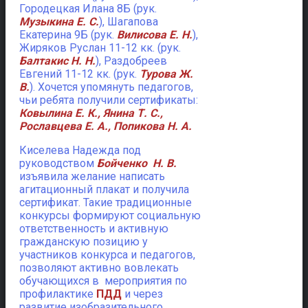
Городецкая Илана 8Б (рук.
Музыкина Е. С.
), Шагапова
Екатерина 9Б (рук.
Вилисова Е. Н.
),
Жиряков Руслан 11-12 кк. (рук.
Балтакис Н. Н.
), Раздобреев
Евгений 11-12 кк. (рук.
Турова Ж.
В.
). Хочется упомянуть педагогов,
чьи ребята получили сертификаты:
Ковылина Е. К., Янина Т. С.,
Рославцева Е. А., Попикова Н. А.
Киселева Надежда под
руководством
Бойченко Н. В.
изъявила желание написать
агитационный плакат и получила
сертификат. Такие традиционные
конкурсы формируют социальную
ответственность и активную
гражданскую позицию у
участников конкурса и педагогов,
позволяют активно вовлекать
обучающихся в мероприятия по
профилактике
ПДД
и через
развитие изобразительного