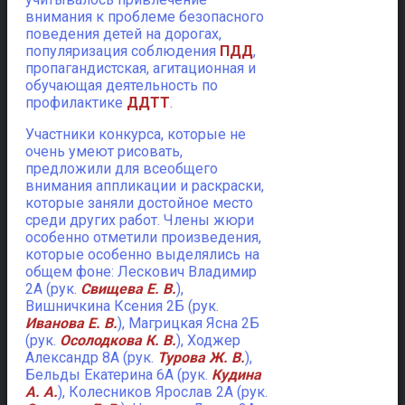
внимания к проблеме безопасного
поведения детей на дорогах,
популяризация соблюдения
ПДД
,
пропагандистская, агитационная и
обучающая деятельность по
профилактике
ДДТТ
.
Участники конкурса, которые не
очень умеют рисовать,
предложили для всеобщего
внимания аппликации и раскраски,
которые заняли достойное место
среди других работ. Члены жюри
особенно отметили произведения,
которые особенно выделялись на
общем фоне: Лескович Владимир
2А (рук.
Свищева Е. В.
),
Вишничкина Ксения 2Б (рук.
Иванова Е. В.
), Магрицкая Ясна 2Б
(рук.
Осолодкова К. В.
), Ходжер
Александр 8А (рук.
Турова Ж. В.
),
Бельды Екатерина 6А (рук.
Кудина
А. А.
), Колесников Ярослав 2А (рук.