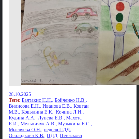
28.10.2025
Теги:
Балтакис Н.Н.
,
Бойченко Н.В.
,
Вилисова Е.Н.
,
Иванова Е.В.
,
Ковган
М.В.
,
Ковылина Е.К.
,
Кочина Л.И.
,
Кудина А.А.
,
Лунева Е.В.
,
Махота
Е.И.
,
Мельничук А.В.
,
Музыкина Е.С.
,
Мысляева О.Н.
,
неделя ПДД
,
Осолодкова К.В.
,
ПДД
,
Пензякова