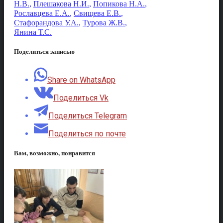
Н.В.
,
Плешакова Н.И.
,
Попикова Н.А.
,
Рославцева Е.А.
,
Свищева Е.В.
,
Стафорандова У.А.
,
Турова Ж.В.
,
Янина Т.С.
Поделиться записью
Share on WhatsApp
Поделиться Vk
Поделиться Telegram
Поделиться по почте
Вам, возможно, понравится