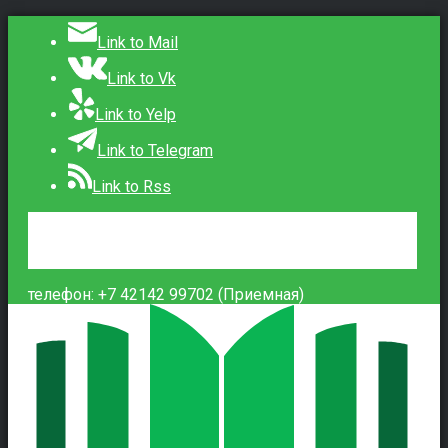
Link to Mail
Link to Vk
Link to Yelp
Link to Telegram
Link to Rss
Сведения об образовательной организации
Контакты
Вход
телефон: +7 42142 99702 (Приемная)