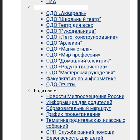
ГИА
Внеурочная деятельность
ОДО «Акварель»
ОДО “Школьный театр”
ОДО Театр для всех
ОДО “Рукодельница”
ОДО «Лего-конструирование»
ОДО “Арлекин”
ОДО «Магия стиля»
ОДО «Мир профессии»
ОДО “Домашний электрик”
ОДО «Радуга творчества»
ОДО “Мастерская рукоделья”
Факультатив по информатике
ОДО Отчеты
Родителям
Новости Мипросвещения России
Информация для родителей
Образовательный маршрут
График проветривания
Тематика родительских классных
собраний
СРП-Служба ранней помощи
Безопасность для детей