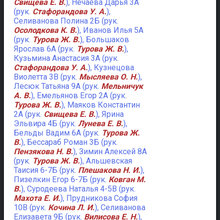
Свищева Е. В.
), Нечаева Дарья 3А
(рук.
Стафорандова У. А.
),
Селиванова Полина 2Б (рук.
Осолодкова К. В.
), Иванов Илья 5А
(рук.
Турова Ж. В.
), Большаков
Ярослав 6А (рук.
Турова Ж. В.
),
Кузьмина Анастасия 3А (рук.
Стафорандова У. А.
), Кузнецова
Виолетта 3В (рук.
Мысляева О. Н.
),
Лесюк Татьяна 9А (рук.
Мельничук
А. В.
), Емельянов Егор 2А (рук.
Турова Ж. В.
), Маяков Константин
2А (рук.
Свищева Е. В.
), Ярина
Эльвира 4Б (рук.
Лунева Е. В.
),
Бельды Вадим 6А (рук.
Турова Ж.
В.
), Бессараб Роман 3Б (рук.
Пензякова Н. В.
), Зимин Алексей 8А
(рук.
Турова Ж. В.
), Альшевская
Таисия 6-7Б (рук.
Плешакова Н. И.
),
Пизелкин Егор 6-7Б (рук.
Ковган М.
В.
), Суродеева Наталья 4-5В (рук.
Махота Е. И.
), Прудникова София
10В (рук.
Кочина Л. И.
), Селиванова
Елизавета 9Б (рук.
Вилисова Е. Н.
),