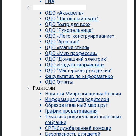
ГИА
Внеурочная деятельность
ОДО «Акварель»
ОДО “Школьный театр”
ОДО Театр для всех
ОДО “Рукодельница”
ОДО «Лего-конструирование»
ОДО “Арлекин”
ОДО «Магия стиля»
ОДО «Мир профессии»
ОДО “Домашний электрик”
ОДО «Радуга творчества»
ОДО “Мастерская рукоделья”
Факультатив по информатике
ОДО Отчеты
Родителям
Новости Мипросвещения России
Информация для родителей
Образовательный маршрут
График проветривания
Тематика родительских классных
собраний
СРП-Служба ранней помощи
Безопасность для детей