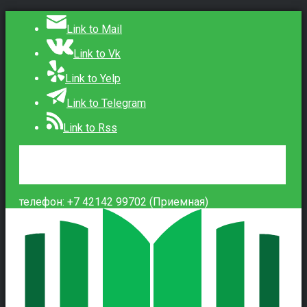
Link to Mail
Link to Vk
Link to Yelp
Link to Telegram
Link to Rss
Сведения об образовательной организации
Контакты
Вход
телефон: +7 42142 99702 (Приемная)