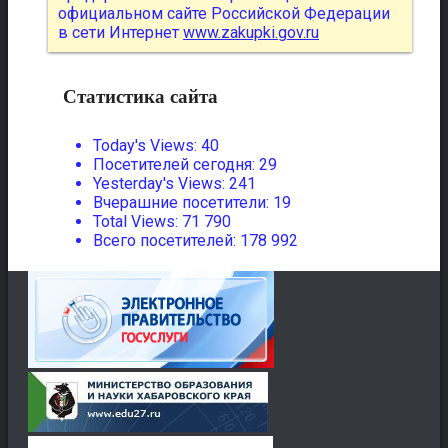
официальном сайте Российской Федерации
в сети Интернет
www.zakupki.gov.ru
Статистика сайта
Today's Views:
40
Посетителей сегодня:
29
Yesterday's Views:
241
Вчерашние посетители:
19
Total Views:
71 790
Всего посетителей:
178 992