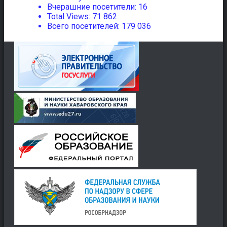
Вчерашние посетители:
16
Total Views:
71 862
Всего посетителей:
179 036