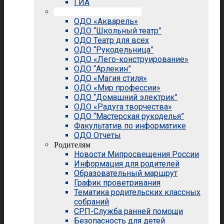
ГИА
Внеурочная деятельность
ОДО «Акварель»
ОДО “Школьный театр”
ОДО Театр для всех
ОДО “Рукодельница”
ОДО «Лего-конструирование»
ОДО “Арлекин”
ОДО «Магия стиля»
ОДО «Мир профессии»
ОДО “Домашний электрик”
ОДО «Радуга творчества»
ОДО “Мастерская рукоделья”
Факультатив по информатике
ОДО Отчеты
Родителям
Новости Мипросвещения России
Информация для родителей
Образовательный маршрут
График проветривания
Тематика родительских классных
собраний
СРП-Служба ранней помощи
Безопасность для детей