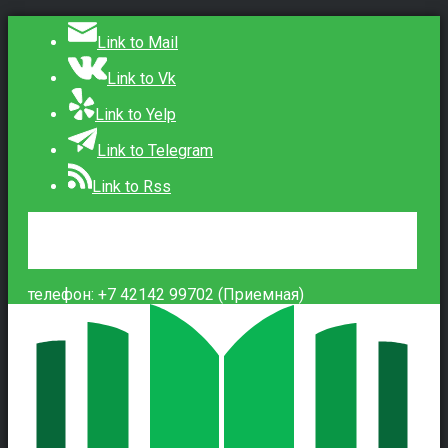
Link to Mail
Link to Vk
Link to Yelp
Link to Telegram
Link to Rss
Сведения об образовательной организации
Контакты
Вход
телефон: +7 42142 99702 (Приемная)