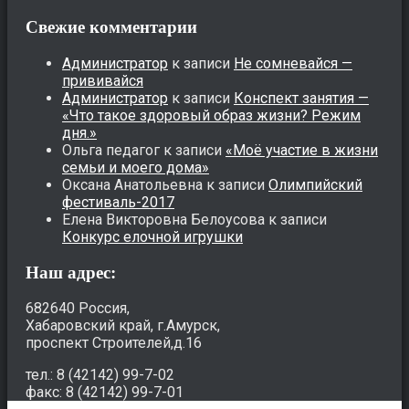
Свежие комментарии
Администратор
к записи
Не сомневайся —
прививайся
Администратор
к записи
Конспект занятия —
«Что такое здоровый образ жизни? Режим
дня.»
Ольга педагог
к записи
«Моё участие в жизни
семьи и моего дома»
Оксана Анатольевна
к записи
Олимпийский
фестиваль-2017
Елена Викторовна Белоусова
к записи
Конкурс елочной игрушки
Наш адрес:
682640 Россия,
Хабаровский край, г.Амурск,
проспект Строителей,д.16
тел.: 8 (42142) 99-7-02
факс: 8 (42142) 99-7-01