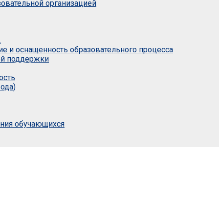
азовательной организацией
.
ие и оснащенность образовательного процесса
ой поддержки
ость
ода)
ания обучающихся