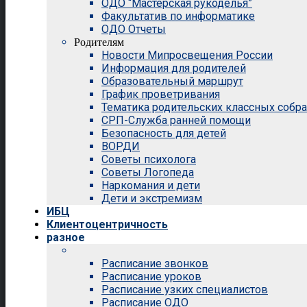
ОДО “Мастерская рукоделья”
Факультатив по информатике
ОДО Отчеты
Родителям
Новости Мипросвещения России
Информация для родителей
Образовательный маршрут
График проветривания
Тематика родительских классных собр
СРП-Служба ранней помощи
Безопасность для детей
ВОРДИ
Советы психолога
Советы Логопеда
Наркомания и дети
Дети и экстремизм
ИБЦ
Клиентоцентричность
разное
Расписание звонков
Расписание уроков
Расписание узких специалистов
Расписание ОДО