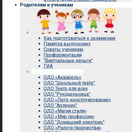
Родителям и ученикам
Как подготовиться к экзаменам
Памятка выпускнику
Советы ученикам
Профориентация
“Виртуальные деньги”
ГИА
Внеурочная деятельность
ОДО «Акварель»
ОДО “Школьный театр”
ОДО Театр для всех
ОДО “Рукодельница”
ОДО «Лего-конструирование»
ОДО “Арлекин”
ОДО «Магия стиля»
ОДО «Мир профессии»
ОДО “Домашний электрик”
ОДО «Радуга творчества»