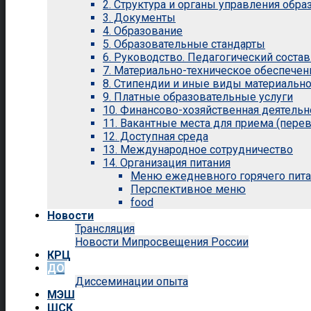
2. Структура и органы управления обр
3. Документы
4. Образование
5. Образовательные стандарты
6. Руководство. Педагогический состав
7. Материально-техническое обеспечен
8. Стипендии и иные виды материальн
9. Платные образовательные услуги
10. Финансово-хозяйственная деятельн
11. Вакантные места для приема (перев
12. Доступная среда
13. Международное сотрудничество
14. Организация питания
Меню ежедневного горячего пит
Перспективное меню
food
Новости
Трансляция
Новости Мипросвещения России
КРЦ
ДО
Диссеминации опыта
МЭШ
ШСК