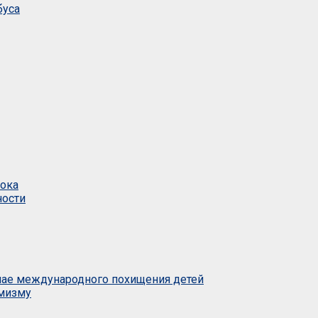
буса
тока
ности
учае международного похищения детей
емизму