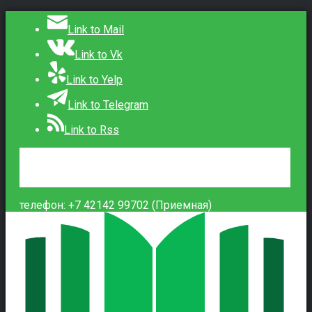
Link to Mail
Link to Vk
Link to Yelp
Link to Telegram
Link to Rss
Сведения об образовательной организации
Контакты
Вход
телефон: +7 42142 99702 (Приемная)