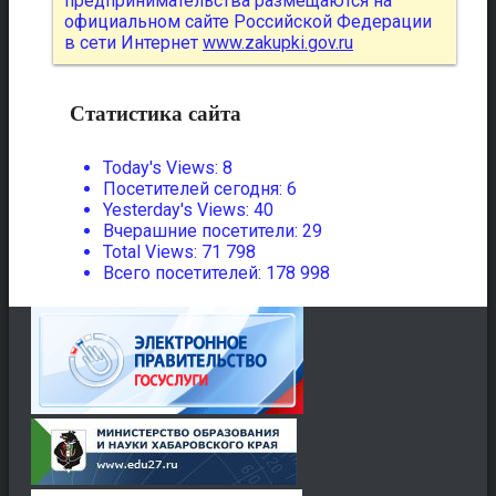
предпринимательства размещаются на
официальном сайте Российской Федерации
в сети Интернет
www.zakupki.gov.ru
Статистика сайта
Today's Views:
8
Посетителей сегодня:
6
Yesterday's Views:
40
Вчерашние посетители:
29
Total Views:
71 798
Всего посетителей:
178 998