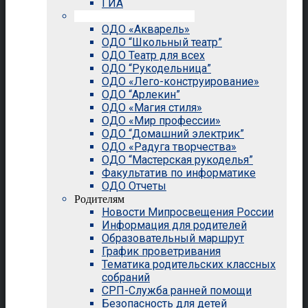
ГИА
Внеурочная деятельность
ОДО «Акварель»
ОДО “Школьный театр”
ОДО Театр для всех
ОДО “Рукодельница”
ОДО «Лего-конструирование»
ОДО “Арлекин”
ОДО «Магия стиля»
ОДО «Мир профессии»
ОДО “Домашний электрик”
ОДО «Радуга творчества»
ОДО “Мастерская рукоделья”
Факультатив по информатике
ОДО Отчеты
Родителям
Новости Мипросвещения России
Информация для родителей
Образовательный маршрут
График проветривания
Тематика родительских классных
собраний
СРП-Служба ранней помощи
Безопасность для детей