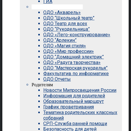
ГИА
Внеурочная деятельность
ОДО «Акварель»
ОДО “Школьный театр”
ОДО Театр для всех
ОДО “Рукодельница”
ОДО «Лего-конструирование»
ОДО “Арлекин”
ОДО «Магия стиля»
ОДО «Мир профессии»
ОДО “Домашний электрик”
ОДО «Радуга творчества»
ОДО “Мастерская рукоделья”
Факультатив по информатике
ОДО Отчеты
Родителям
Новости Мипросвещения России
Информация для родителей
Образовательный маршрут
График проветривания
Тематика родительских классных
собраний
СРП-Служба ранней помощи
Безопасность для детей