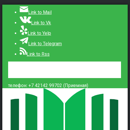
Link to Mail
Link to Vk
Link to Yelp
Link to Telegram
Link to Rss
Сведения об образовательной организации
Контакты
Вход
телефон: +7 42142 99702 (Приемная)