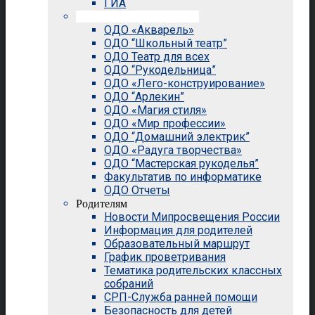
ГИА
Внеурочная деятельность
ОДО «Акварель»
ОДО “Школьный театр”
ОДО Театр для всех
ОДО “Рукодельница”
ОДО «Лего-конструирование»
ОДО “Арлекин”
ОДО «Магия стиля»
ОДО «Мир профессии»
ОДО “Домашний электрик”
ОДО «Радуга творчества»
ОДО “Мастерская рукоделья”
Факультатив по информатике
ОДО Отчеты
Родителям
Новости Мипросвещения России
Информация для родителей
Образовательный маршрут
График проветривания
Тематика родительских классных
собраний
СРП-Служба ранней помощи
Безопасность для детей