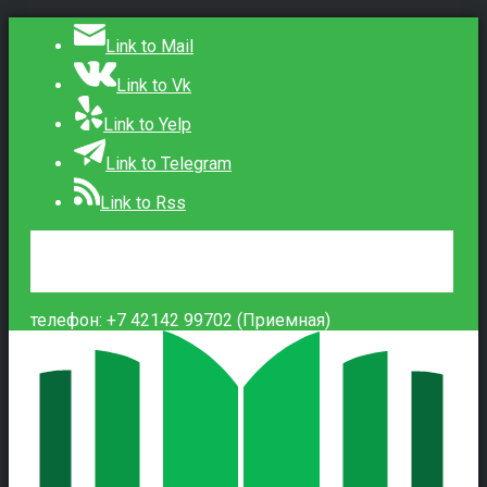
Link to Mail
Link to Vk
Link to Yelp
Link to Telegram
Link to Rss
Сведения об образовательной организации
Контакты
Вход
телефон: +7 42142 99702 (Приемная)