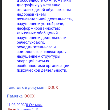
и особенности симптоматики
дисграфии у умственно
отсталых детей обусловлены
недоразвитием
познавательной деятельности,
нарушением устной речи,
несформированностью
языковых обобщений,
нарушением деятельности
речеслухового,
речедвигательного и
зрительного анализаторов,
нарушением структуры
операций письма,
особенностями организации
психической деятельности.
Текстовый документ:
DOCX
Памятка:
DOCX
/
11.03.2020
0 Отзывы
Теги:
Буркова О.И.