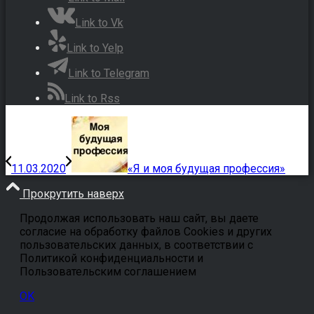
Link to Vk
Link to Yelp
Link to Telegram
Link to Rss
11.03.2020
«Я и моя будущая профессия»
Прокрутить наверх
Продолжая использовать наш сайт, вы даете
согласие на обработку файлов Cookies и других
пользовательских данных, в соответствии с
Политикой конфиденциальности и
Пользовательским соглашением
OK