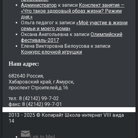
Администратор
к записи
Конспект занятия —
«Что такое здоровый образ жизни? Режим
дня.»
Ольга педагог
к записи
«Моё участие в жизни
семьи и моего дома»
Оксана Анатольевна
к записи
Олимпийский
фестиваль-2017
Елена Викторовна Белоусова
к записи
Конкурс елочной игрушки
Наш адрес:
682640 Россия,
Хабаровский край, г.Амурск,
проспект Строителей,д.16
тел.: 8 (42142) 99-7-02
факс: 8 (42142) 99-7-01
2013 - 2025 © Копирайт Школа-интернат VIII вида
14
Link to Mail