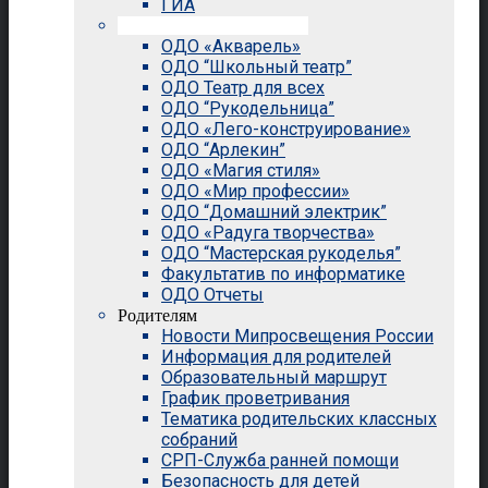
ГИА
Внеурочная деятельность
ОДО «Акварель»
ОДО “Школьный театр”
ОДО Театр для всех
ОДО “Рукодельница”
ОДО «Лего-конструирование»
ОДО “Арлекин”
ОДО «Магия стиля»
ОДО «Мир профессии»
ОДО “Домашний электрик”
ОДО «Радуга творчества»
ОДО “Мастерская рукоделья”
Факультатив по информатике
ОДО Отчеты
Родителям
Новости Мипросвещения России
Информация для родителей
Образовательный маршрут
График проветривания
Тематика родительских классных
собраний
СРП-Служба ранней помощи
Безопасность для детей