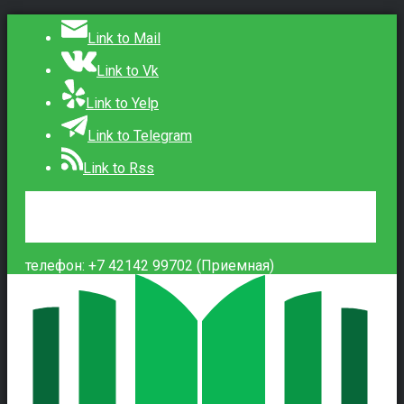
Link to Mail
Link to Vk
Link to Yelp
Link to Telegram
Link to Rss
Сведения об образовательной организации
Контакты
Вход
телефон: +7 42142 99702 (Приемная)