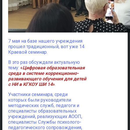
7 мая на базе нашего учреждения
прошел традиционный, вот уже 14
Краевой семинар.
В это раз обсуждали актуальную
тему:
«
Цифровая образовательная
среда в системе коррекционно-
развивающего обучения
для детей
с НИ в
КГКОУ ШИ 14
»
.
Участники семинара, среди
которых были руководители
методических служб, педагоги и
специалисты образовательных
учреждений, реализующих АООП,
специалисты Службы психолого-
педагогического сопровождения,