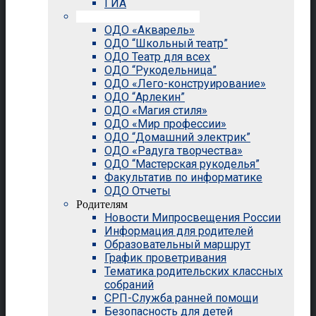
ГИА
Внеурочная деятельность
ОДО «Акварель»
ОДО “Школьный театр”
ОДО Театр для всех
ОДО “Рукодельница”
ОДО «Лего-конструирование»
ОДО “Арлекин”
ОДО «Магия стиля»
ОДО «Мир профессии»
ОДО “Домашний электрик”
ОДО «Радуга творчества»
ОДО “Мастерская рукоделья”
Факультатив по информатике
ОДО Отчеты
Родителям
Новости Мипросвещения России
Информация для родителей
Образовательный маршрут
График проветривания
Тематика родительских классных
собраний
СРП-Служба ранней помощи
Безопасность для детей