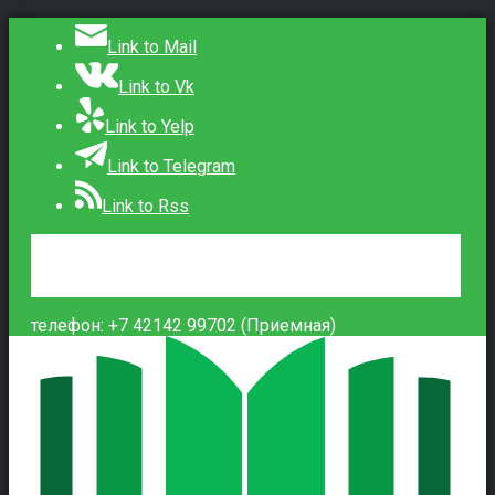
Link to Mail
Link to Vk
Link to Yelp
Link to Telegram
Link to Rss
Сведения об образовательной организации
Контакты
Вход
телефон: +7 42142 99702 (Приемная)