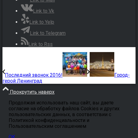
Link to Vk
Link to Yelp
Link to Telegram
Link to Rss
Последний звонок 2016!
Город-
герой Ленинград
Прокрутить наверх
Продолжая использовать наш сайт, вы даете
согласие на обработку файлов Cookies и других
пользовательских данных, в соответствии с
Политикой конфиденциальности и
Пользовательским соглашением
OK