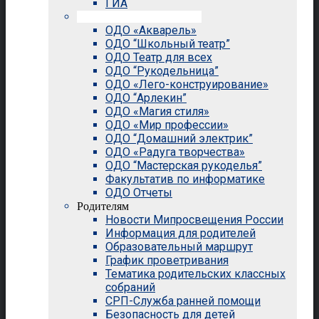
ГИА
Внеурочная деятельность
ОДО «Акварель»
ОДО “Школьный театр”
ОДО Театр для всех
ОДО “Рукодельница”
ОДО «Лего-конструирование»
ОДО “Арлекин”
ОДО «Магия стиля»
ОДО «Мир профессии»
ОДО “Домашний электрик”
ОДО «Радуга творчества»
ОДО “Мастерская рукоделья”
Факультатив по информатике
ОДО Отчеты
Родителям
Новости Мипросвещения России
Информация для родителей
Образовательный маршрут
График проветривания
Тематика родительских классных
собраний
СРП-Служба ранней помощи
Безопасность для детей