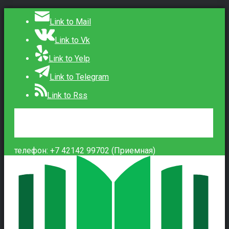
Link to Mail
Link to Vk
Link to Yelp
Link to Telegram
Link to Rss
Сведения об образовательной организации
Контакты
Вход
телефон: +7 42142 99702 (Приемная)