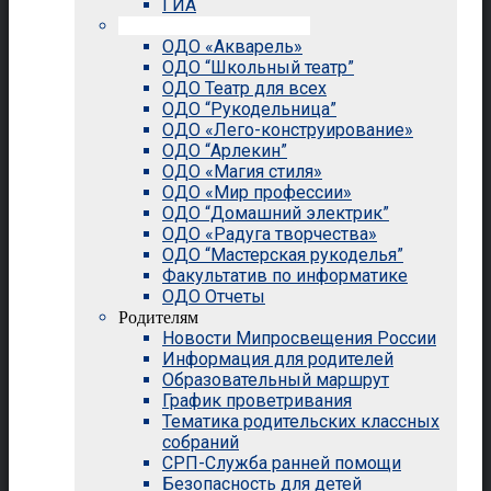
ГИА
Внеурочная деятельность
ОДО «Акварель»
ОДО “Школьный театр”
ОДО Театр для всех
ОДО “Рукодельница”
ОДО «Лего-конструирование»
ОДО “Арлекин”
ОДО «Магия стиля»
ОДО «Мир профессии»
ОДО “Домашний электрик”
ОДО «Радуга творчества»
ОДО “Мастерская рукоделья”
Факультатив по информатике
ОДО Отчеты
Родителям
Новости Мипросвещения России
Информация для родителей
Образовательный маршрут
График проветривания
Тематика родительских классных
собраний
СРП-Служба ранней помощи
Безопасность для детей