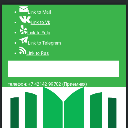
Link to Mail
Link to Vk
Link to Yelp
Link to Telegram
Link to Rss
Сведения об образовательной организации
Контакты
Вход
телефон: +7 42142 99702 (Приемная)