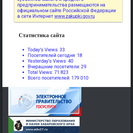
предпринимательства размещаются на
официальном сайте Российской Федерации
в сети Интернет
www.zakupki.gov.ru
Статистика сайта
Today's Views:
33
Посетителей сегодня:
18
Yesterday's Views:
40
Вчерашние посетители:
29
Total Views:
71 823
Всего посетителей:
179 010